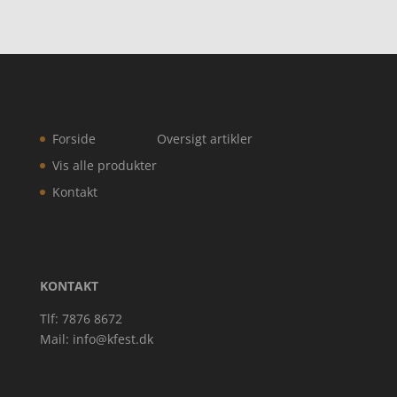
Forside
Oversigt artikler
Vis alle produkter
Kontakt
KONTAKT
Tlf: 7876 8672
Mail:
info@kfest.dk