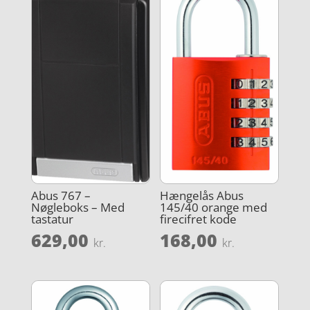
Abus 767 –
Hængelås Abus
Nøgleboks – Med
145/40 orange med
tastatur
firecifret kode
629,00
168,00
kr.
kr.