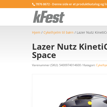
7876 8672 - Denne side er et produktkatalog og l
Hjem
/
Cykelhjelm til børn
/ Lazer Nutz KinetiC
Lazer Nutz KinetiC
Space
Varenummer (SKU):
5400974014600
Kategori:
Cykelhje