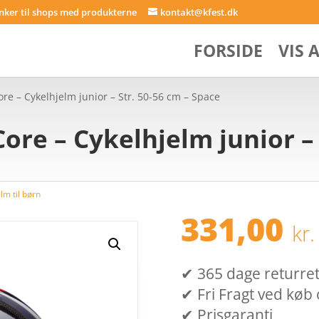
inker til shops med produkterne
kontakt@kfest.dk
FORSIDE
VIS 
ore – Cykelhjelm junior – Str. 50-56 cm – Space
ore – Cykelhjelm junior – 
lm til børn
331,00
kr.
✔ 365 dage returret (
✔ Fri Fragt ved køb 
✔ Prisgaranti