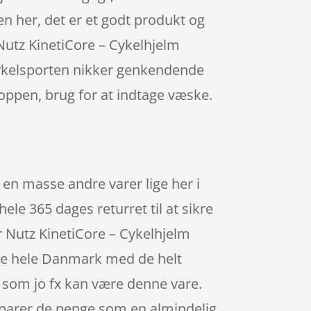
aren her, det er et godt produkt og
r Nutz KinetiCore – Cykelhjelm
cykelsporten nikker genkendende
roppen, brug for at indtage væske.
en masse andre varer lige her i
le 365 dages returret til at sikre
r Nutz KinetiCore – Cykelhjelm
kke hele Danmark med de helt
, som jo fx kan være denne vare.
sparer de penge som en almindelig