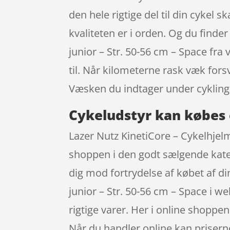
den hele rigtige del til din cykel s
kvaliteten er i orden. Og du finder
junior – Str. 50-56 cm – Space f
til. Når kilometerne rask væk fors
Væsken du indtager under cykling
Cykeludstyr kan købes 
Lazer Nutz KinetiCore – Cykelhjel
shoppen i den godt sælgende katego
dig mod fortrydelse af købet af di
junior – Str. 50-56 cm – Space i 
rigtige varer. Her i online shoppe
Når du handler online kan priser