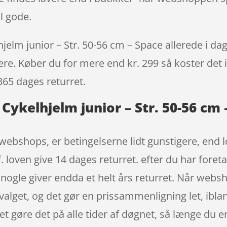
l gode.
jelm junior – Str. 50-56 cm – Space allerede i dag
igere. Køber du for mere end kr. 299 så koster det i
365 dages returret.
 Cykelhjelm junior – Str. 50-56 cm
webshops, er betingelserne lidt gunstigere, end l
 loven give 14 dages returret. efter du har foreta
ogle giver endda et helt års returret. Når webs
valget, og det gør en prissammenligning let, ibla
et gøre det på alle tider af døgnet, så længe du e