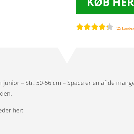
KØB HER
(
25
kundea
Bedømt
som
4.2
ud af 5
baseret
på
kundebedø
mmelser
 junior – Str. 50-56 cm – Space er en af de mang
iden.
leder her: