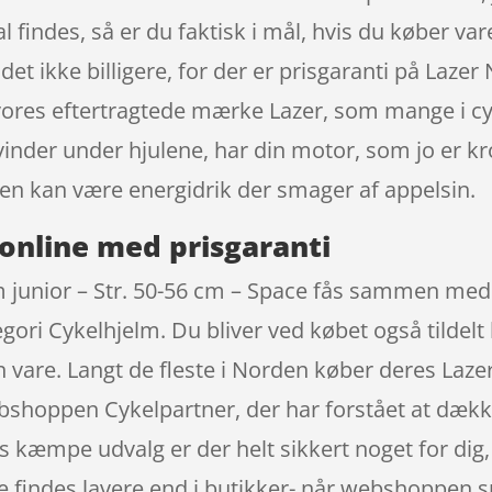
kal findes, så er du faktisk i mål, hvis du køber v
 det ikke billigere, for der er prisgaranti på Laze
ra vores eftertragtede mærke Lazer, som mange i 
vinder under hjulene, har din motor, som jo er k
en kan være energidrik der smager af appelsin.
online med prisgaranti
m junior – Str. 50-56 cm – Space fås sammen med 
ri Cykelhjelm. Du bliver ved købet også tildelt he
n vare. Langt de fleste i Norden køber deres Laze
webshoppen Cykelpartner, der har forstået at dæ
ns kæmpe udvalg er der helt sikkert noget for dig
ne findes lavere end i butikker- når webshoppen 