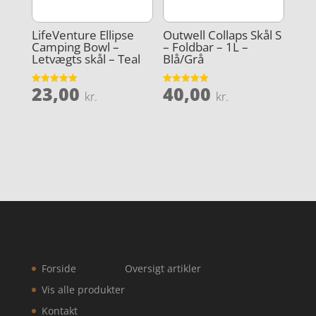
LifeVenture Ellipse
Outwell Collaps Skål S
Camping Bowl –
– Foldbar – 1L –
Letvægts skål – Teal
Blå/Grå
23,00
40,00
Vurderet
Vurderet
kr.
kr.
5
5
ud af 5
ud af 5
Forside
Oversigt artikler
Vis alle produkter
Kontakt