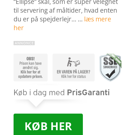
“Ellipse” skål, som er super velegnet
til servering af måltider, hvad enten
du er på spejderlejr… …
læs mere
her
KØB HER