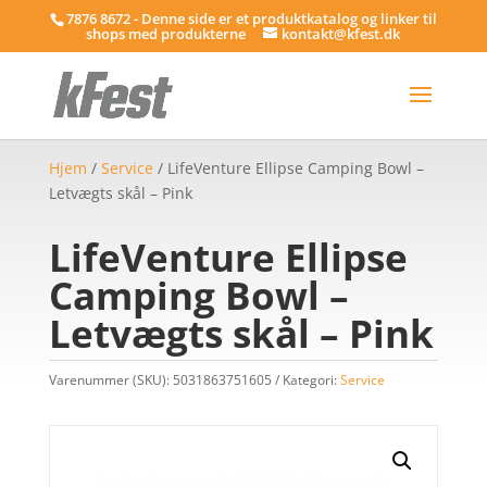
7876 8672 - Denne side er et produktkatalog og linker til
shops med produkterne
kontakt@kfest.dk
Hjem
/
Service
/ LifeVenture Ellipse Camping Bowl –
Letvægts skål – Pink
LifeVenture Ellipse
Camping Bowl –
Letvægts skål – Pink
Varenummer (SKU):
5031863751605
Kategori:
Service