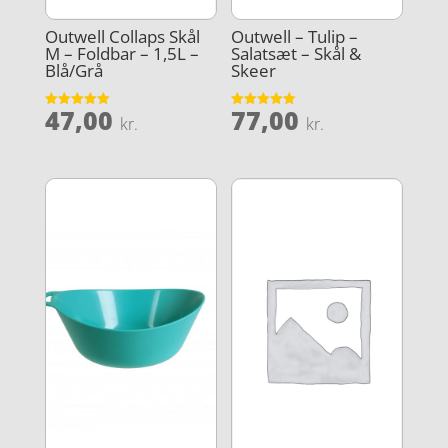
Outwell Collaps Skål
Outwell – Tulip –
M – Foldbar – 1,5L –
Salatsæt – Skål &
Blå/Grå
Skeer
47,00
77,00
Vurderet
Vurderet
kr.
kr.
5
5
ud af 5
ud af 5