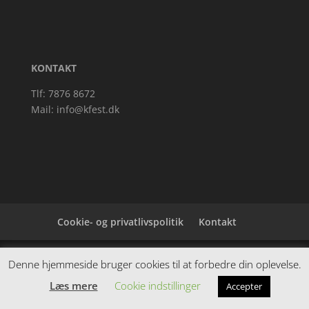
KONTAKT
Tlf: 7876 8672
Mail:
info@kfest.dk
Cookie- og privatlivspolitik
Kontakt
Denne hjemmeside samler et bredt udvalg af
Denne hjemmeside bruger cookies til at forbedre din oplevelse.
spændende varer. Siden er et affiiliatesite, og nogle
Læs mere
Cookie indstillinger
Accepter
links kan være affiliatelinks.