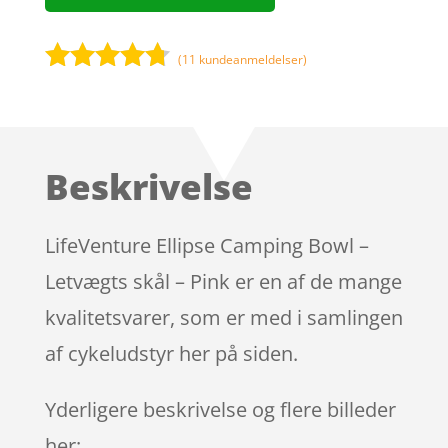
(
11
kundeanmeldelser)
Bedømt
som
4.6
ud af 5
baseret
Beskrivelse
på
kundebedø
mmelser
LifeVenture Ellipse Camping Bowl –
Letvægts skål – Pink er en af de mange
kvalitetsvarer, som er med i samlingen
af cykeludstyr her på siden.
Yderligere beskrivelse og flere billeder
her: