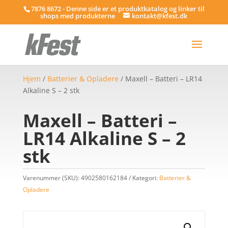
7876 8672 - Denne side er et produktkatalog og linker til
shops med produkterne
kontakt@kfest.dk
Hjem
/
Batterier & Opladere
/ Maxell – Batteri – LR14
Alkaline S – 2 stk
Maxell – Batteri –
LR14 Alkaline S – 2
stk
Varenummer (SKU):
4902580162184
Kategori:
Batterier &
Opladere