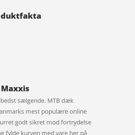
roduktfakta
a Maxxis
 de bedst sælgende. MTB dæk
k Danmarks mest populære online
urret godt sikret mod fortrydelse
t og fylde kurven med vare her på