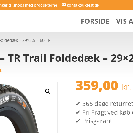
inker til shops med produkterne
kontakt@kfest.dk
FORSIDE
VIS 
Foldedæk – 29×2,5 – 60 TPI
 TR Trail Foldedæk – 29×2
k
359,00
kr.
✔ 365 dage returret (
✔ Fri Fragt ved køb 
✔ Prisgaranti