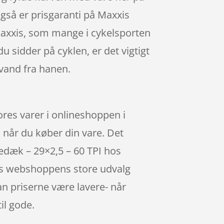
 også er prisgaranti på Maxxis
Maxxis, som mange i cykelsporten
u sidder på cyklen, er det vigtigt
vand fra hanen.
ores varer i onlineshoppen i
 når du køber din vare. Det
edæk – 29×2,5 – 60 TPI hos
 Hos webshoppens store udvalg
an priserne være lavere- når
il gode.