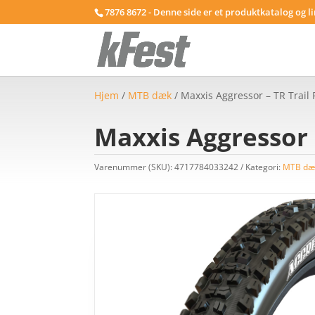
7876 8672 - Denne side er et produktkatalog og l
Hjem
/
MTB dæk
/ Maxxis Aggressor – TR Trail 
Maxxis Aggressor –
Varenummer (SKU):
4717784033242
Kategori:
MTB dæ