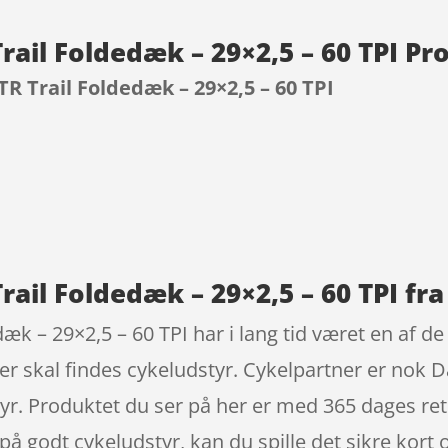
rail Foldedæk – 29×2,5 – 60 TPI P
TR Trail Foldedæk – 29×2,5 – 60 TPI
9
rail Foldedæk – 29×2,5 – 60 TPI fr
dæk – 29×2,5 – 60 TPI har i lang tid været en af
der skal findes cykeludstyr. Cykelpartner er no
yr. Produktet du ser på her er med 365 dages ret
n på godt cykeludstyr, kan du spille det sikre kor