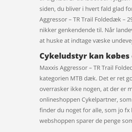
siden, du bliver i hvert fald glad 
Aggressor – TR Trail Foldedæk – 
nikker genkendende til. Når landev
at huske at indtage væske undeve
Cykeludstyr kan købes 
Maxxis Aggressor – TR Trail Folded
kategorien MTB dæk. Det er ret god
overrasker ikke nogen, at der er 
onlineshoppen Cykelpartner, som g
finder du noget for alle, som jo f
webshoppen sparer de penge som e