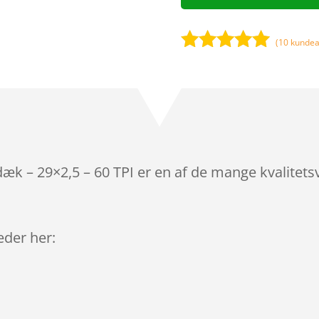
(
10
kundea
Bedømt
som
4.9
ud af 5
baseret på
kundebedøm
melser
dæk – 29×2,5 – 60 TPI er en af de mange kvalitet
leder her: