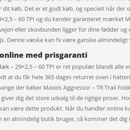
for dit køb. Det er et godt køb, og specielt når der
29×2,5 – 60 TPI og du kender garanteret mærket 
ejen eller skovbunden ligger for dine fødder og d
js. Denne væske kan fx være ganske almindeligt 
online med prisgaranti
æk – 29×2,5 – 60 TPI er ret populær blandt alle v
t at du får hele 365 dages returret oven i hatten
mange der køber Maxxis Aggressor – TR Trail Fold
iver dig det store udvalg til de rigtige priser.
x kan være dette produkt. Når du handler online k
n almindelig butik bruger, så kommer det dig t