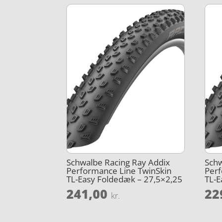
Schwalbe Racing Ray Addix
Schw
Performance Line TwinSkin
Perf
TL-Easy Foldedæk – 27,5×2,25
TL-E
241,00
22
kr.