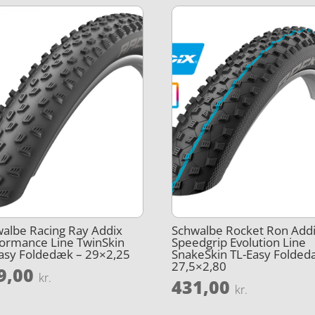
albe Racing Ray Addix
Schwalbe Rocket Ron Add
ormance Line TwinSkin
Speedgrip Evolution Line
asy Foldedæk – 29×2,25
SnakeSkin TL-Easy Folded
27,5×2,80
9,00
kr.
431,00
kr.