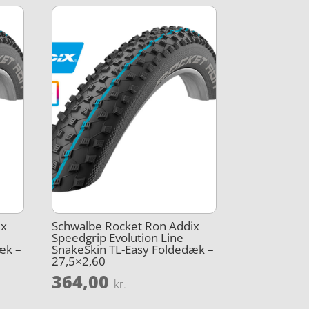
ix
Schwalbe Rocket Ron Addix
Speedgrip Evolution Line
æk –
SnakeSkin TL-Easy Foldedæk –
27,5×2,60
364,00
kr.