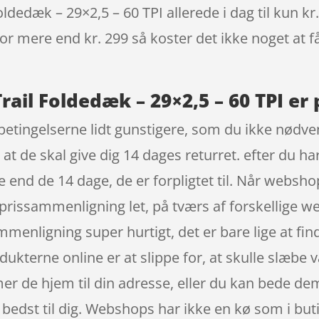
ldedæk – 29×2,5 – 60 TPI allerede i dag til kun kr
 for mere end kr. 299 så koster det ikke noget at f
rail Foldedæk – 29×2,5 – 60 TPI er 
etingelserne lidt gunstigere, som du ikke nødvend
 de skal give dig 14 dages returret. efter du har
end de 14 dage, de er forpligtet til. Når webshop
n prissammenligning let, på tværs af forskellige w
menligning super hurtigt, det er bare lige at fin
dukterne online er at slippe for, at skulle slæbe
r de hjem til din adresse, eller du kan bede dem 
r bedst til dig. Webshops har ikke en kø som i bu