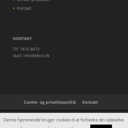
Kontakt
KONTAKT
Tlf: 7876 8672
Mail:
info@kfest.dk
Cookie- og privatlivspolitik
Kontakt
Denne hjemmeside samler et bredt udvalg af
Denne hjemmeside bruger cookies til at forbedre din oplevelse.
spændende varer. Siden er et affiiliatesite, og nogle