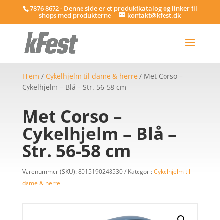
7876 8672 - Denne side er et produktkatalog og linker til
shops med produkterne
kontakt@kfest.dk
Hjem
/
Cykelhjelm til dame & herre
/ Met Corso –
Cykelhjelm – Blå – Str. 56-58 cm
Met Corso –
Cykelhjelm – Blå –
Str. 56-58 cm
Varenummer (SKU):
8015190248530
Kategori:
Cykelhjelm til
dame & herre