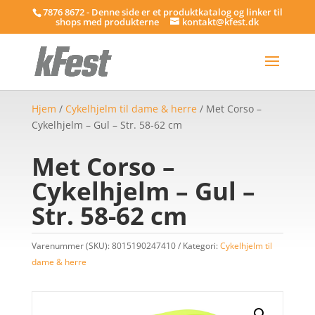
7876 8672 - Denne side er et produktkatalog og linker til
shops med produkterne
kontakt@kfest.dk
Hjem
/
Cykelhjelm til dame & herre
/ Met Corso –
Cykelhjelm – Gul – Str. 58-62 cm
Met Corso –
Cykelhjelm – Gul –
Str. 58-62 cm
Varenummer (SKU):
8015190247410
Kategori:
Cykelhjelm til
dame & herre