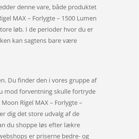
 hedder denne vare, både produktet
 Rigel MAX – Forlygte – 1500 Lumen
tore løb. I de perioder hvor du er
æsken kan sagtens bare være
en. Du finder den i vores gruppe af
 du mod forventning skulle fortryde
s Moon Rigel MAX – Forlygte –
r dig det store udvalg af de
kan du shoppe løs efter lækre
 webshops er priserne bedre- og