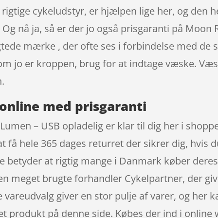
 rigtige cykeludstyr, er hjælpen lige her, og den
. Og nå ja, så er der jo også prisgaranti på Moon
gtede mærke , der ofte ses i forbindelse med de s
som jo er kroppen, brug for at indtage væske. V
.
online med prisgaranti
umen – USB opladelig er klar til dig her i shopp
at få hele 365 dages returret der sikrer dig, hvis
ce betyder at rigtig mange i Danmark køber dere
n meget brugte forhandler Cykelpartner, der give
e vareudvalg giver en stor pulje af varer, og her 
det produkt på denne side. Købes der ind i online