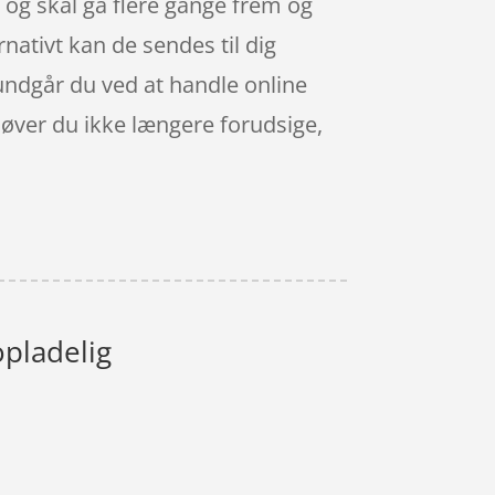
g og skal gå flere gange frem og
ernativt kan de sendes til dig
undgår du ved at handle online
høver du ikke længere forudsige,
opladelig