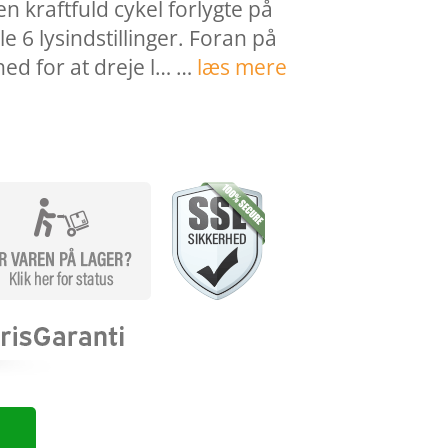
n kraftfuld cykel forlygte på
 6 lysindstillinger. Foran på
hed for at dreje l… …
læs mere