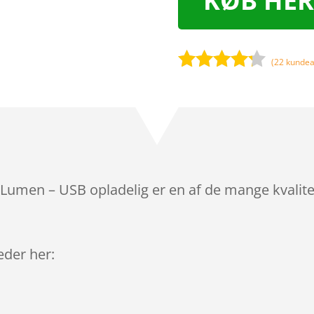
KØB HER
(
22
kundea
Bedømt
som
4.1
ud af 5
baseret
på
kundebedø
mmelser
 Lumen – USB opladelig er en af de mange kvalit
leder her: