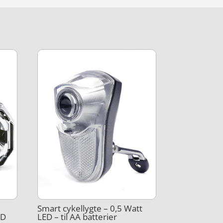
–
Smart cykellygte – 0,5 Watt
ED
LED – til AA batterier