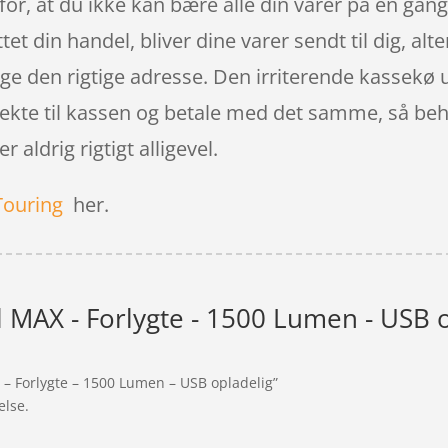
 for, at du ikke kan bære alle din varer på én gan
uttet din handel, bliver dine varer sendt til dig, alt
lge den rigtige adresse. Den irriterende kassekø 
direkte til kassen og betale med det samme, så be
r aldrig rigtigt alligevel.
Touring
her.
 MAX - Forlygte - 1500 Lumen - USB 
 – Forlygte – 1500 Lumen – USB opladelig”
else.