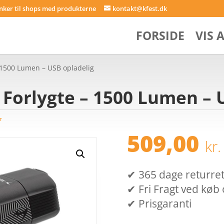
inker til shops med produkterne
kontakt@kfest.dk
FORSIDE
VIS 
 1500 Lumen – USB opladelig
Forlygte – 1500 Lumen – 
r
509,00
kr.
✔ 365 dage returret (
✔ Fri Fragt ved køb 
✔ Prisgaranti