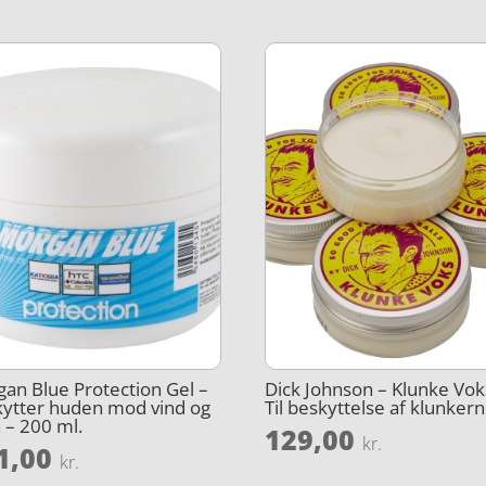
an Blue Protection Gel –
Dick Johnson – Klunke Vok
ytter huden mod vind og
Til beskyttelse af klunker
 – 200 ml.
129,00
kr.
1,00
kr.