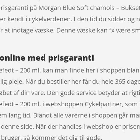
prisgaranti på Morgan Blue Soft chamois – Buksef
kendt i cykelverdenen. I den tid du sidder og ny
for at indtage væske. Denne væske kan fx være 
online med prisgaranti
edt – 200 ml. kan man finde her i shoppen blandt
 pleje. Når du bestiller her får du hele 365 dages
øbet af din vare. Den gode service betyder at ri
fedt – 200 ml. i webshoppen Cykelpartner, som 
m lang tid. Blandt alle varerne i shoppen går ma
å denne side. Når der handles i webshop er pris
bruger, så kommer det dig til gode.