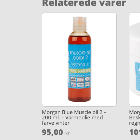
Relaterede varer
Morgan Blue Muscle oil 2 –
Morg
200 ml. – Varmeolie med
Besk
farve vinter
regn
95,00
10
kr.