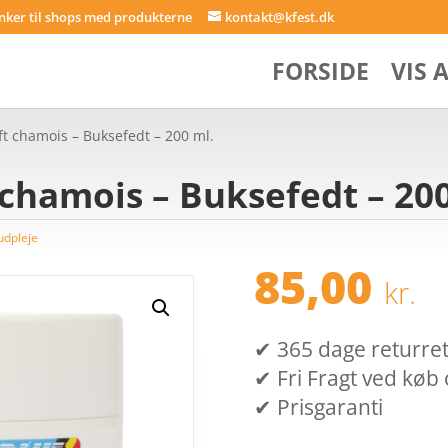
inker til shops med produkterne
kontakt@kfest.dk
FORSIDE
VIS 
t chamois – Buksefedt – 200 ml.
chamois – Buksefedt – 200
udpleje
85,00
kr.
✔ 365 dage returret (
✔ Fri Fragt ved køb 
✔ Prisgaranti