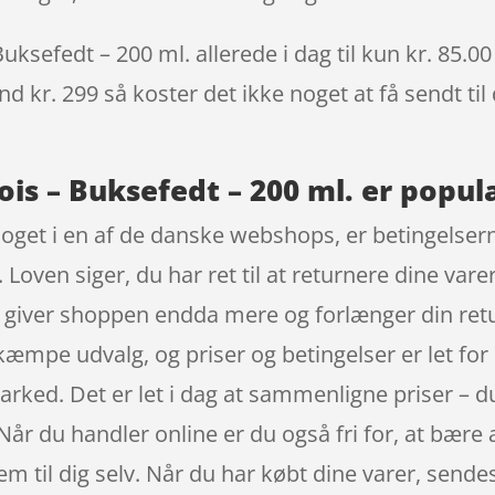
sefedt – 200 ml. allerede i dag til kun kr. 85.00
nd kr. 299 så koster det ikke noget at få sendt til
s – Buksefedt – 200 ml. er populæ
oget i en af de danske webshops, er betingelsern
. Loven siger, du har ret til at returnere dine var
de giver shoppen endda mere og forlænger din retu
 kæmpe udvalg, og priser og betingelser er let fo
ked. Det er let i dag at sammenligne priser – du
år du handler online er du også fri for, at bære 
 til dig selv. Når du har købt dine varer, sendes 