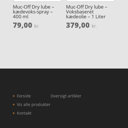
Muc-Off Dry lube –
Muc-Off Dry lube –
kædevoks-spray –
Voksbaseret
400 ml
kædeolie – 1 Liter
79,00
379,00
kr.
kr.
Forside
Oversigt artikler
Vis alle produkter
Kontakt