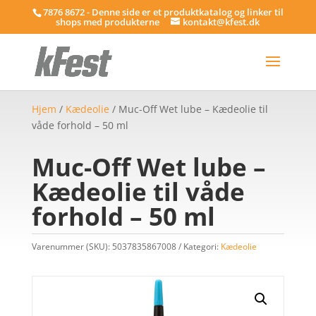
7876 8672 - Denne side er et produktkatalog og linker til
shops med produkterne
kontakt@kfest.dk
Hjem
/
Kædeolie
/ Muc-Off Wet lube – Kædeolie til
våde forhold – 50 ml
Muc-Off Wet lube –
Kædeolie til våde
forhold – 50 ml
Varenummer (SKU):
5037835867008
Kategori:
Kædeolie