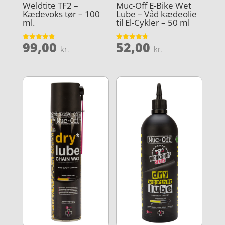
Weldtite TF2 –
Muc-Off E-Bike Wet
Kædevoks tør – 100
Lube – Våd kædeolie
ml.
til El-Cykler – 50 ml
99,00
52,00
Vurderet
Vurderet
kr.
kr.
4.9
4.8
ud af 5
ud af 5