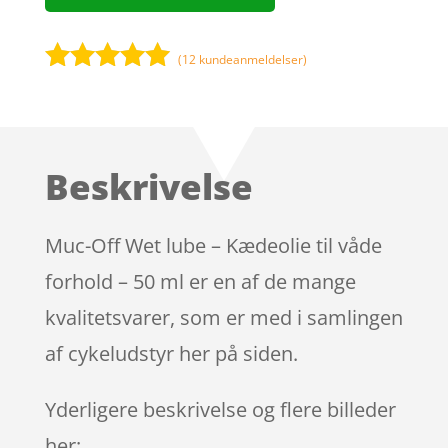
(
12
kundeanmeldelser)
Bedømt
som
4.9
ud af 5
baseret på
Beskrivelse
kundebedøm
melser
Muc-Off Wet lube – Kædeolie til våde
forhold – 50 ml er en af de mange
kvalitetsvarer, som er med i samlingen
af cykeludstyr her på siden.
Yderligere beskrivelse og flere billeder
her: