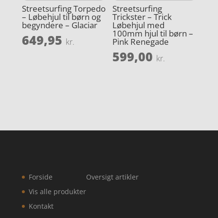
Streetsurfing Torpedo
Streetsurfing
– Løbehjul til børn og
Trickster – Trick
begyndere – Glaciar
Løbehjul med
100mm hjul til børn –
649,95
Pink Renegade
kr.
599,00
kr.
Forside
Oversigt artikler
Vis alle produkter
Kontakt