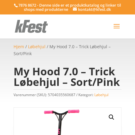
7876 8672 - Denne side er et produktkatalog og linker til
shops med produkterne
kontakt@kfest.dk
Hjem
/
Løbehjul
/ My Hood 7.0 – Trick Løbehjul –
Sort/Pink
My Hood 7.0 – Trick
Løbehjul – Sort/Pink
Varenummer (SKU):
5704035560687
Kategori:
Løbehjul