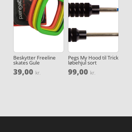
Beskytter Freeline
Pegs My Hood til Trick
skates Gule
løbehjul sort
39,00
99,00
kr.
kr.