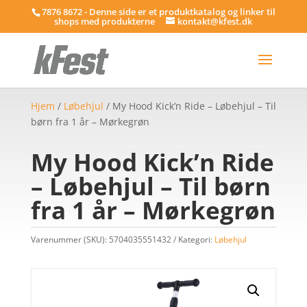
7876 8672 - Denne side er et produktkatalog og linker til
shops med produkterne
kontakt@kfest.dk
Hjem
/
Løbehjul
/ My Hood Kick’n Ride – Løbehjul – Til
børn fra 1 år – Mørkegrøn
My Hood Kick’n Ride
– Løbehjul – Til børn
fra 1 år – Mørkegrøn
Varenummer (SKU):
5704035551432
Kategori:
Løbehjul