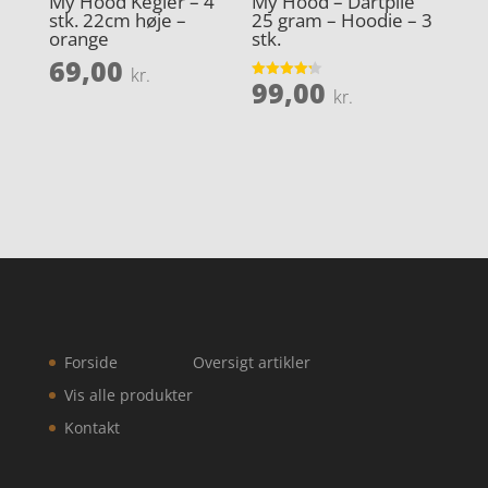
My Hood Kegler – 4
My Hood – Dartpile
stk. 22cm høje –
25 gram – Hoodie – 3
orange
stk.
69,00
kr.
99,00
Vurderet
kr.
4.2
ud af 5
Forside
Oversigt artikler
Vis alle produkter
Kontakt