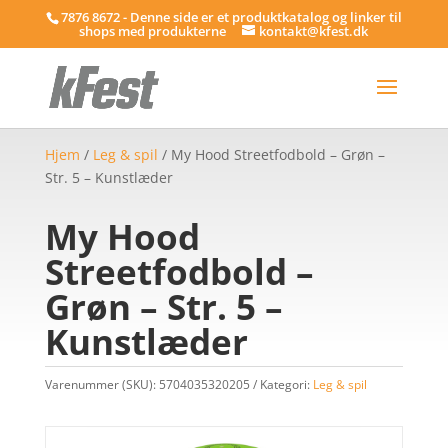
7876 8672 - Denne side er et produktkatalog og linker til
shops med produkterne
kontakt@kfest.dk
Hjem
/
Leg & spil
/ My Hood Streetfodbold – Grøn –
Str. 5 – Kunstlæder
My Hood
Streetfodbold –
Grøn – Str. 5 –
Kunstlæder
Varenummer (SKU):
5704035320205
Kategori:
Leg & spil