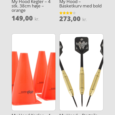
My Hood Kegler – 4
My Hood –
stk. 38cm høje –
Basketkurv med bold
orange
149,00
273,00
Vurderet
kr.
kr.
3.9
ud af 5