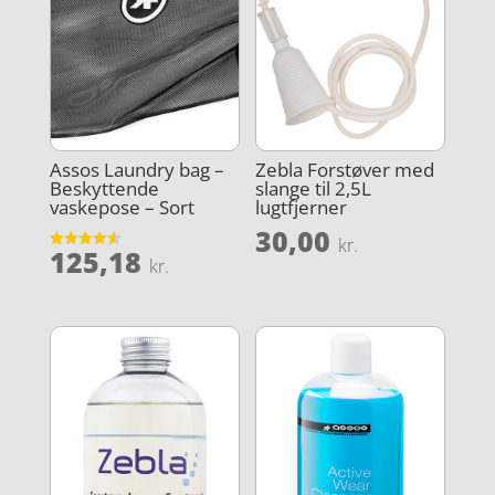
Assos Laundry bag –
Zebla Forstøver med
Beskyttende
slange til 2,5L
vaskepose – Sort
lugtfjerner
30,00
kr.
125,18
Vurderet
kr.
4.6
ud af 5