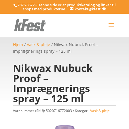
7876 8672 - Denne side er et produktkatalog og linker til
shops med produkterne
kontakt@kfest.dk
Hjem
/
Vask & pleje
/ Nikwax Nubuck Proof –
Imprægnerings spray – 125 ml
Nikwax Nubuck
Proof –
Imprægnerings
spray – 125 ml
Varenummer (SKU):
5020716772003
Kategori:
Vask & pleje