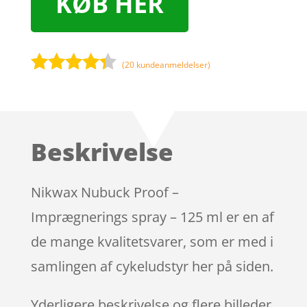
KØB HER
(
20
kundeanmeldelser)
Bedømt
som
4.2
ud af 5
baseret
Beskrivelse
på
kundebedø
mmelser
Nikwax Nubuck Proof –
Imprægnerings spray – 125 ml er en af
de mange kvalitetsvarer, som er med i
samlingen af cykeludstyr her på siden.
Yderligere beskrivelse og flere billeder