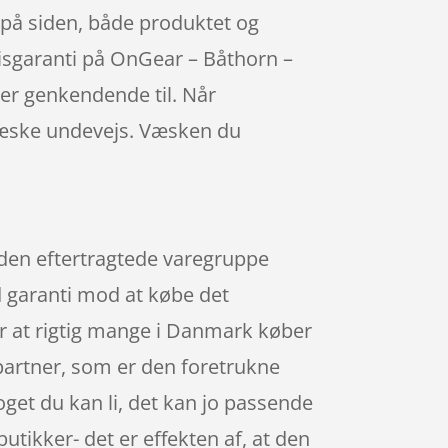
r på siden, både produktet og
risgaranti på OnGear – Båthorn –
r genkendende til. Når
 væske undevejs. Væsken du
 den eftertragtede varegruppe
od garanti mod at købe det
er at rigtig mange i Danmark køber
artner, som er den foretrukne
oget du kan li, det kan jo passende
utikker- det er effekten af, at den