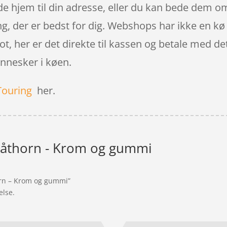
 hjem til din adresse, eller du kan bede dem om a
ing, der er bedst for dig. Webshops har ikke en kø
t, her er det direkte til kassen og betale med de
nnesker i køen.
Touring
her.
Båthorn - Krom og gummi
orn – Krom og gummi”
else.