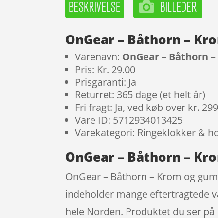
OnGear – Båthorn – Kr
Varenavn:
OnGear – Båthorn 
Pris: Kr. 29.00
Prisgaranti: Ja
Returret: 365 dage (et helt år)
Fri fragt: Ja, ved køb over kr. 29
Vare ID: 5712934013425
Varekategori: Ringeklokker & h
OnGear – Båthorn – Kr
OnGear – Båthorn – Krom og gummi
indeholder mange eftertragtede va
hele Norden. Produktet du ser på he