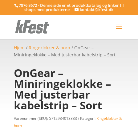
7876 8672 - Denne side er et produktkatalog og linker til
shops med produkterne
kontakt@kfest.dk
Hjem
/
Ringeklokker & horn
/ OnGear –
Miniringeklokke – Med justerbar kabelstrip – Sort
OnGear –
Miniringeklokke –
Med justerbar
kabelstrip – Sort
Varenummer (SKU):
5712934013333
Kategori:
Ringeklokker &
horn