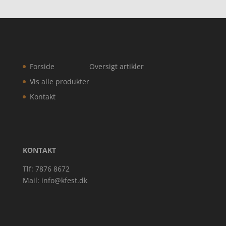
Forside
Oversigt artikler
Vis alle produkter
Kontakt
KONTAKT
Tlf: 7876 8672
Mail:
info@kfest.dk