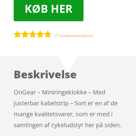
KØB HER
(
11
kundeanmeldelser)
Bedømt
som
4.6
ud af 5
baseret
Beskrivelse
på
kundebedø
mmelser
OnGear – Miniringeklokke – Med
justerbar kabelstrip – Sort er en af de
mange kvalitetsvarer, som er med i
samlingen af cykeludstyr her på siden.