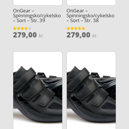
OnGear –
OnGear –
Spinningsko/cykelsko
Spinningsko/cykelsko
– Sort – Str. 39
– Sort – Str. 38
279,00
279,00
Vurderet
Vurderet
kr.
kr.
3.8
5
ud af 5
ud af 5