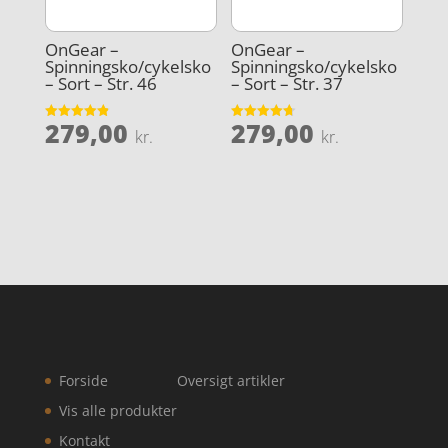
OnGear –
OnGear –
Spinningsko/cykelsko
Spinningsko/cykelsko
– Sort – Str. 46
– Sort – Str. 37
279,00
279,00
Vurderet
Vurderet
kr.
kr.
4.9
4.7
ud af 5
ud af 5
Forside
Oversigt artikler
Vis alle produkter
Kontakt