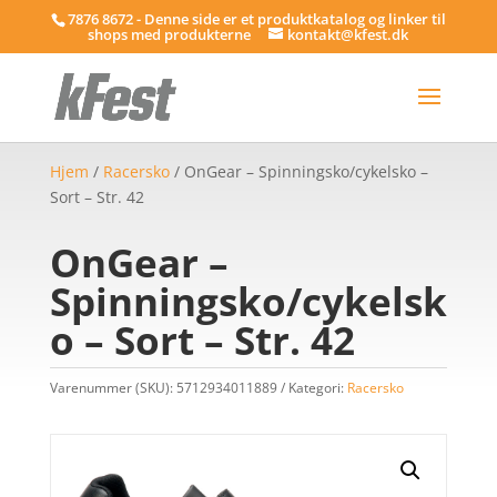
7876 8672 - Denne side er et produktkatalog og linker til
shops med produkterne
kontakt@kfest.dk
Hjem
/
Racersko
/ OnGear – Spinningsko/cykelsko –
Sort – Str. 42
OnGear –
Spinningsko/cykelsk
o – Sort – Str. 42
Varenummer (SKU):
5712934011889
Kategori:
Racersko