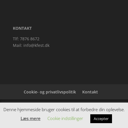
KONTAKT
Tlf: 7876 8672
Mail:
info@kfest.dk
Cookie- og privatlivspolitik
Kontakt
Denne hjemmeside samler et bredt udvalg af
Denne hjemmeside bruger cookies til at forbedre din oplevelse.
spændende varer. Siden er et affiiliatesite, og nogle
Læs mere
Cookie indstillinger
Accepter
links kan være affiliatelinks.