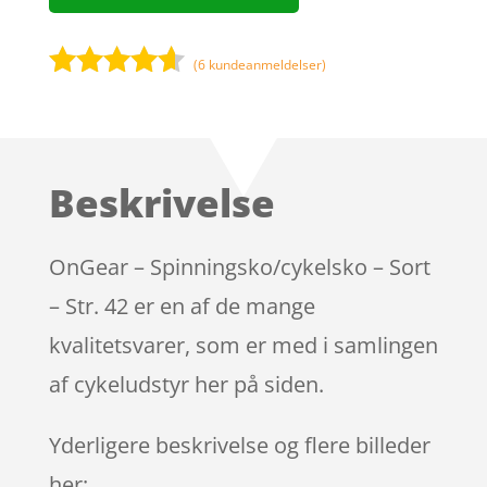
(
6
kundeanmeldelser)
Bedømt
som
4.5
ud af 5
baseret
Beskrivelse
på
kundebedø
mmelser
OnGear – Spinningsko/cykelsko – Sort
– Str. 42 er en af de mange
kvalitetsvarer, som er med i samlingen
af cykeludstyr her på siden.
Yderligere beskrivelse og flere billeder
her: