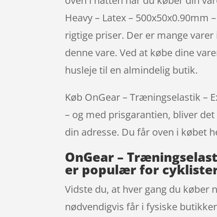
oven i hatten når du køber din va
Heavy – Latex – 500x50x0.90mm – B
rigtige priser. Der er mange varer 
denne vare. Ved at købe dine vare
husleje til en almindelig butik.
Køb OnGear – Træningselastik – Ex
– og med prisgarantien, bliver det 
din adresse. Du får oven i købet h
OnGear – Træningselast
er populær for cykliste
Vidste du, at hver gang du køber 
nødvendigvis får i fysiske butikke