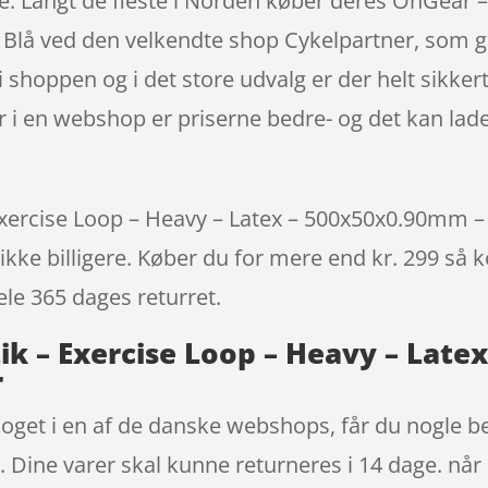
re. Langt de fleste i Norden køber deres OnGear –
lå ved den velkendte shop Cykelpartner, som give
i shoppen og i det store udvalg er der helt sikker
r i en webshop er priserne bedre- og det kan lad
ercise Loop – Heavy – Latex – 500x50x0.90mm – Blå
ikke billigere. Køber du for mere end kr. 299 så ko
ele 365 dages returret.
ik – Exercise Loop – Heavy – Late
r
noget i en af de danske webshops, får du nogle b
r. Dine varer skal kunne returneres i 14 dage. når