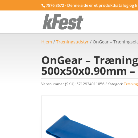
7876 8672 - Denne side er et produktkatalog og l
Hjem
/
Træningsudstyr
/ OnGear – Træningsela
OnGear – Trænings
500x50x0.90mm – 
Varenummer (SKU):
5712934011056
Kategori:
Træning