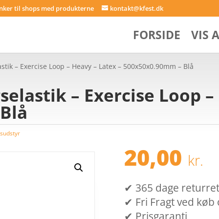
inker til shops med produkterne
kontakt@kfest.dk
FORSIDE
VIS 
stik – Exercise Loop – Heavy – Latex – 500x50x0.90mm – Blå
elastik – Exercise Loop –
Blå
sudstyr
20,00
kr.
✔ 365 dage returret (
✔ Fri Fragt ved køb 
✔ Prisgaranti