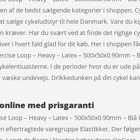
 en af de bedst sælgende kategorier i shoppen. 
at sælge cykeludstyr til hele Danmark. Vare du ki
kræver. Har du svært ved at finde det rigtige cyke
ver i hvert fald glad for dit køb. Her i shoppen f
ercise Loop – Heavy – Latex – 500x50x0.90mm – 
kelentiuasterne. I de perioder hvor du er ude på d
r væske undevejs. Drikkedunken på din cykel kan
online med prisgaranti
se Loop – Heavy – Latex – 500x50x0.90mm – Blå li
 eftertragtede varegruppe Elastikker. Der følger