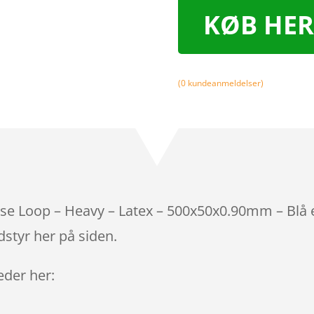
KØB HER
(
0
kundeanmeldelser)
se Loop – Heavy – Latex – 500x50x0.90mm – Blå e
styr her på siden.
leder her: