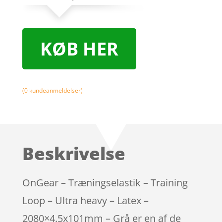
KØB HER
(
0
kundeanmeldelser)
Beskrivelse
OnGear – Træningselastik – Training
Loop – Ultra heavy – Latex –
2080×4.5x101mm – Grå er en af de