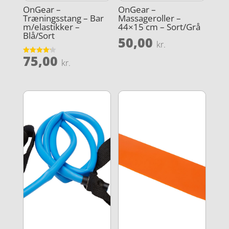
OnGear –
OnGear –
Træningsstang – Bar
Massageroller –
m/elastikker –
44×15 cm – Sort/Grå
Blå/Sort
50,00
kr.
75,00
Vurderet
kr.
4.2
ud af 5