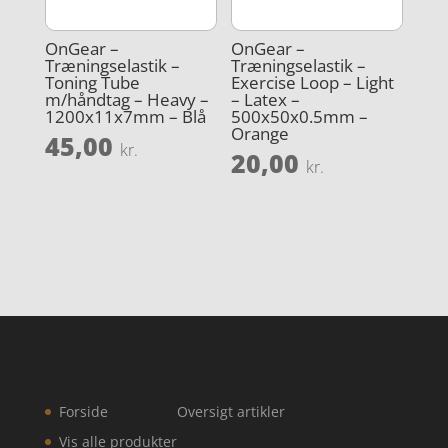
OnGear –
OnGear –
Træningselastik –
Træningselastik –
Toning Tube
Exercise Loop – Light
m/håndtag – Heavy –
– Latex –
1200x11x7mm – Blå
500x50x0.5mm –
Orange
45,00
kr.
20,00
kr.
Forside
Oversigt artikler
Vis alle produkter