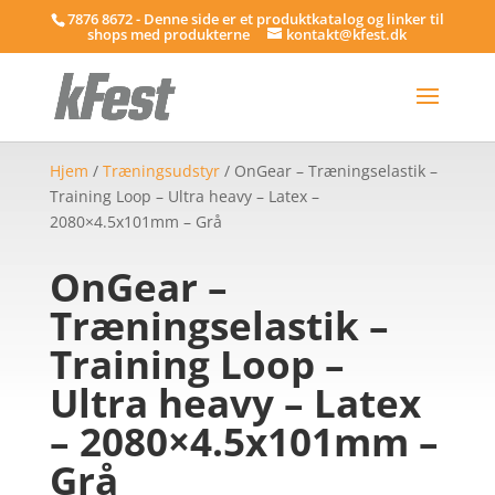
7876 8672 - Denne side er et produktkatalog og linker til
shops med produkterne
kontakt@kfest.dk
Hjem
/
Træningsudstyr
/ OnGear – Træningselastik –
Training Loop – Ultra heavy – Latex –
2080×4.5x101mm – Grå
OnGear –
Træningselastik –
Training Loop –
Ultra heavy – Latex
– 2080×4.5x101mm –
Grå