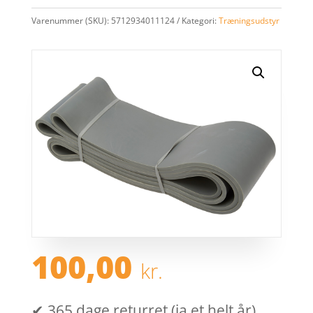
Varenummer (SKU):
5712934011124
Kategori:
Træningsudstyr
100,00
kr.
✔ 365 dage returret (ja et helt år)