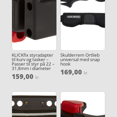
KLICKfix styradapter
Skulderrem Ortlieb
til kurv og tasker –
universal med snap
Passer til styr på 22 –
hook
31,8mm i diameter
169,00
kr.
159,00
kr.