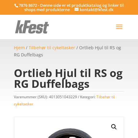
7876 8672 - Denne side er et produktkatalog og linker til
shops med produkterne
kontakt@kfest.dk
Hjem
/
Tilbehør til cykeltasker
/ Ortlieb Hjul til RS og
RG Duffelbags
Ortlieb Hjul til RS og
RG Duffelbags
Varenummer (SKU):
4013051043229
Kategori:
Tilbehør til
cykeltasker