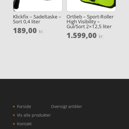
Klickfix – Sadeltaske –
Ortlieb – Sport-Roller
Sort 0,4 liter
High Visibility –
Gul/Sort 2×12,5 liter
189,00
kr.
1.599,00
kr.
Forside
Oversigt artikler
Vis alle produkter
Kontakt