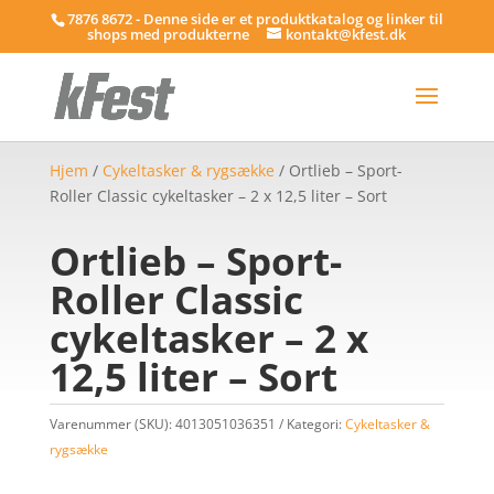
7876 8672 - Denne side er et produktkatalog og linker til
shops med produkterne
kontakt@kfest.dk
Hjem
/
Cykeltasker & rygsække
/ Ortlieb – Sport-
Roller Classic cykeltasker – 2 x 12,5 liter – Sort
Ortlieb – Sport-
Roller Classic
cykeltasker – 2 x
12,5 liter – Sort
Varenummer (SKU):
4013051036351
Kategori:
Cykeltasker &
rygsække