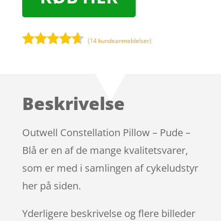
(
14
kundeanmeldelser)
Bedømt
som
4.5
ud af 5
baseret
Beskrivelse
på
kundebedø
mmelser
Outwell Constellation Pillow – Pude –
Blå er en af de mange kvalitetsvarer,
som er med i samlingen af cykeludstyr
her på siden.
Yderligere beskrivelse og flere billeder