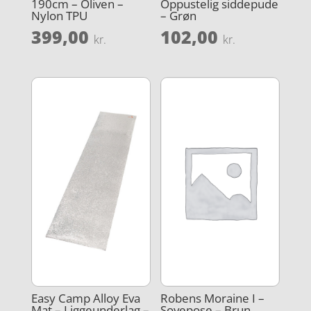
190cm – Oliven –
Oppustelig siddepude
Nylon TPU
– Grøn
399,00
102,00
kr.
kr.
Easy Camp Alloy Eva
Robens Moraine I –
Mat – Liggeunderlag –
Sovepose – Brun