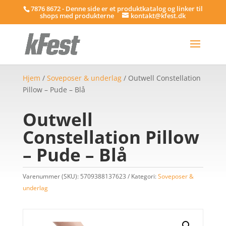
7876 8672 - Denne side er et produktkatalog og linker til
shops med produkterne
kontakt@kfest.dk
Hjem
/
Soveposer & underlag
/ Outwell Constellation
Pillow – Pude – Blå
Outwell
Constellation Pillow
– Pude – Blå
Varenummer (SKU):
5709388137623
Kategori:
Soveposer &
underlag