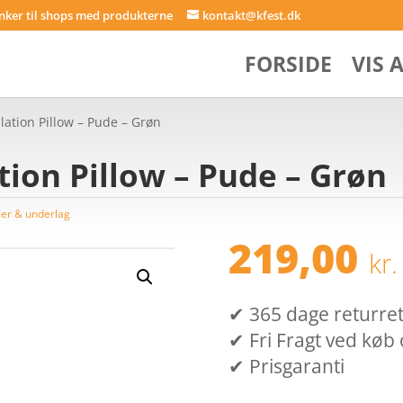
inker til shops med produkterne
kontakt@kfest.dk
FORSIDE
VIS 
lation Pillow – Pude – Grøn
tion Pillow – Pude – Grøn
er & underlag
219,00
kr.
✔ 365 dage returret (
✔ Fri Fragt ved køb 
✔ Prisgaranti