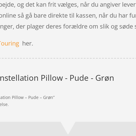
rbejde, og det kan frit vælges, når du angiver lev
line så gå bare direkte til kassen, når du har f
ger, der plager deres forældre om slik og søde 
Touring
her.
stellation Pillow - Pude - Grøn
lation Pillow – Pude – Grøn”
else.