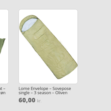
t –
Lome Envelope – Sovepose
røn
single – 3 season – Oliven
60,00
kr.