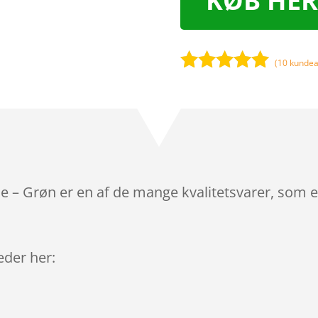
KØB HER
(
10
kundea
Bedømt
som
5
ud
af 5
baseret på
kundebedøm
melser
de – Grøn er en af de mange kvalitetsvarer, som 
leder her: