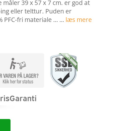
måler 39 x 57 x 7 cm. er god at
g eller telttur. Puden er
% PFC-fri materiale … …
læs mere