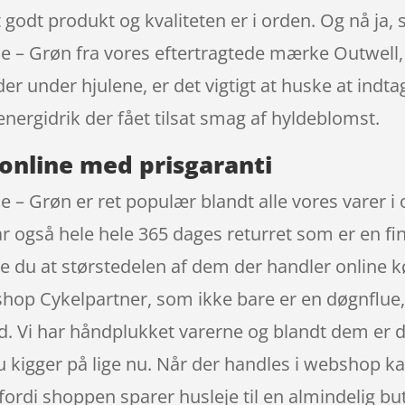
godt produkt og kvaliteten er i orden. Og nå ja, s
de – Grøn fra vores eftertragtede mærke Outwell,
er under hjulene, er det vigtigt at huske at indt
ergidrik der fået tilsat smag af hyldeblomst.
online med prisgaranti
e – Grøn er ret populær blandt alle vores varer i
 også hele hele 365 dages returret som er en fin
ste du at størstedelen af dem der handler online 
hop Cykelpartner, som ikke bare er en døgnflue, 
. Vi har håndplukket varerne og blandt dem er der
 kigger på lige nu. Når der handles i webshop ka
fordi shoppen sparer husleje til en almindelig but