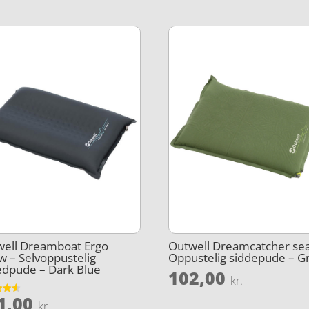
well Dreamboat Ergo
Outwell Dreamcatcher sea
ow – Selvoppustelig
Oppustelig siddepude – G
dpude – Dark Blue
102,00
kr.
1,00
et
kr.