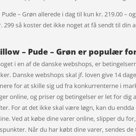
Pude – Grøn allerede i dag til kun kr. 219.00 – og
. 299 så koster det ikke noget at få sendt til din 
illow – Pude – Grøn er populær for
noget i en af de danske webshops, er betingelsern
kker. Danske webshops skal jf. loven give 14 dages
ere for at skille sig ud fra konkurrenterne i ma
gger online, og priser og betingelser er let for di
ter. For at det ikke skal være løgn, kan du endd
ne. Ved at købe dine varer online, slipper du for, 
dspunkter. Når du har købt dine varer, sendes de t