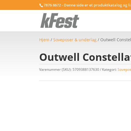
7876 8672 - Denne side er et produktkatalog og l
Hjem
/
Soveposer & underlag
/ Outwell Constel
Outwell Constella
Varenummer (SKU):
5709388137630
Kategori:
Sovepos