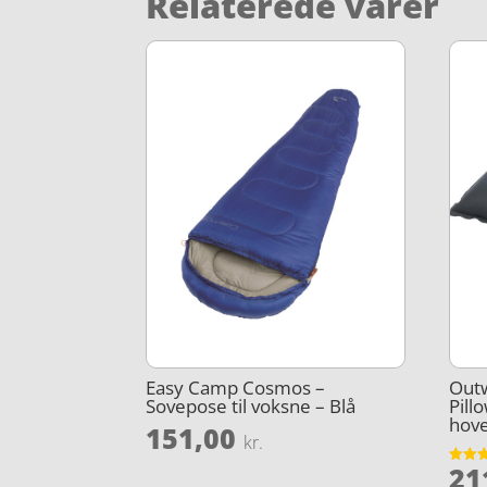
Relaterede varer
Easy Camp Cosmos –
Out
Sovepose til voksne – Blå
Pill
hove
151,00
kr.
21
Vurder
4.5