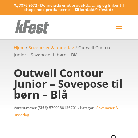
7876 8672 - Denne side er et produktkatalog og linker til
shops med produkterne
kontakt@kfest.dk
Hjem
/
Soveposer & underlag
/ Outwell Contour
Junior – Sovepose til børn – Blå
Outwell Contour
Junior – Sovepose til
børn – Blå
Varenummer (SKU):
5709388136701
Kategori:
Soveposer &
underlag