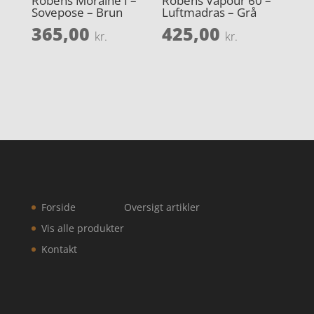
Robens Moraine I –
Robens Vapour 60 –
Sovepose – Brun
Luftmadras – Grå
365,00
425,00
kr.
kr.
Forside
Oversigt artikler
Vis alle produkter
Kontakt