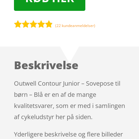
(
22
kundeanmeldelser)
Bedømt
som
4.7
ud af 5
baseret på
Beskrivelse
kundebedø
mmelser
Outwell Contour Junior – Sovepose til
børn – Blå er en af de mange
kvalitetsvarer, som er med i samlingen
af cykeludstyr her på siden.
Yderligere beskrivelse og flere billeder