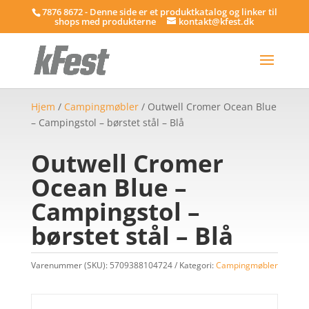
7876 8672 - Denne side er et produktkatalog og linker til
shops med produkterne
kontakt@kfest.dk
Hjem
/
Campingmøbler
/ Outwell Cromer Ocean Blue
– Campingstol – børstet stål – Blå
Outwell Cromer
Ocean Blue –
Campingstol –
børstet stål – Blå
Varenummer (SKU):
5709388104724
Kategori:
Campingmøbler