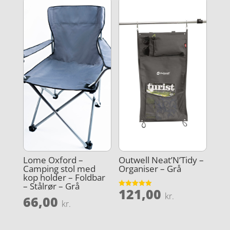
Lome Oxford –
Outwell Neat’N’Tidy –
Camping stol med
Organiser – Grå
kop holder – Foldbar
– Stålrør – Grå
121,00
Vurderet
kr.
66,00
5
kr.
ud af 5