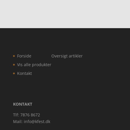
Forside
Oversigt artikler
Vis alle produkter
Kontakt
KONTAKT
Tlf: 7876 8672
Mail:
info@kfest.dk