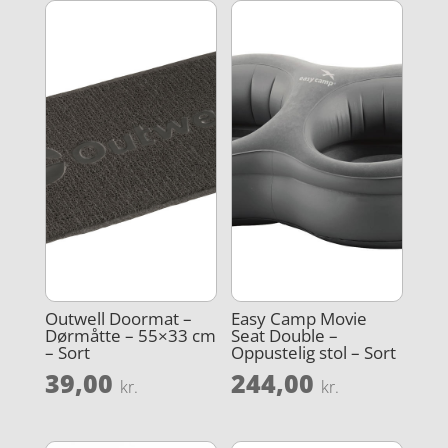
Outwell Doormat –
Easy Camp Movie
Dørmåtte – 55×33 cm
Seat Double –
– Sort
Oppustelig stol – Sort
39,00
244,00
kr.
kr.