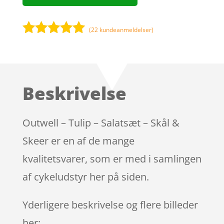
(
22
kundeanmeldelser)
Bedømt
som
5
ud
af 5
baseret på
Beskrivelse
kundebedøm
melser
Outwell – Tulip – Salatsæt – Skål &
Skeer er en af de mange
kvalitetsvarer, som er med i samlingen
af cykeludstyr her på siden.
Yderligere beskrivelse og flere billeder
her: