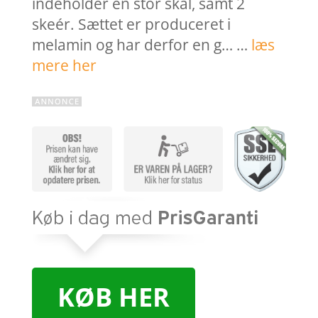
indeholder én stor skål, samt 2
skeér. Sættet er produceret i
melamin og har derfor en g… …
læs
mere her
KØB HER