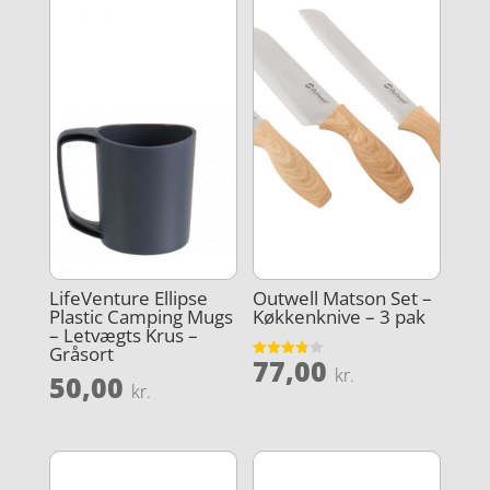
LifeVenture Ellipse
Outwell Matson Set –
Plastic Camping Mugs
Køkkenknive – 3 pak
– Letvægts Krus –
Gråsort
77,00
Vurderet
kr.
50,00
3.8
kr.
ud af 5