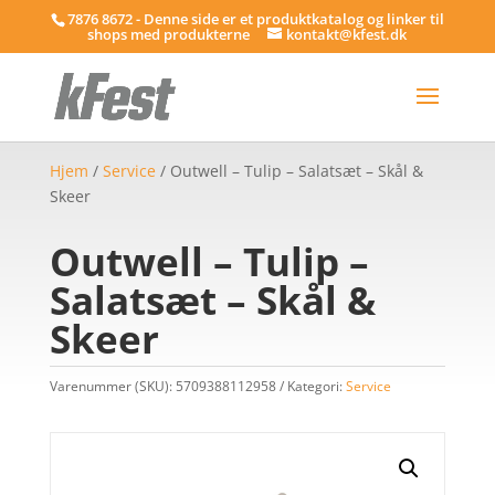
7876 8672 - Denne side er et produktkatalog og linker til
shops med produkterne
kontakt@kfest.dk
Hjem
/
Service
/ Outwell – Tulip – Salatsæt – Skål &
Skeer
Outwell – Tulip –
Salatsæt – Skål &
Skeer
Varenummer (SKU):
5709388112958
Kategori:
Service