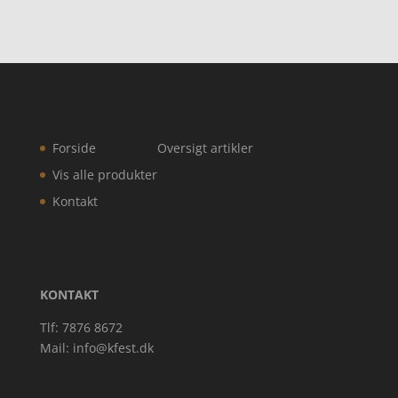
Forside
Oversigt artikler
Vis alle produkter
Kontakt
KONTAKT
Tlf: 7876 8672
Mail:
info@kfest.dk