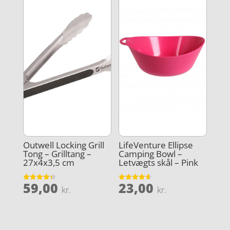
Outwell Locking Grill
LifeVenture Ellipse
Tong – Grilltang –
Camping Bowl –
27x4x3,5 cm
Letvægts skål – Pink
59,00
23,00
Vurderet
Vurderet
kr.
kr.
4.3
4.6
ud af 5
ud af 5