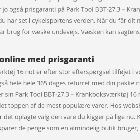
der jo også prisgaranti på Park Tool BBT-27.3 – Kr
har set i cykelsportens verden. Når du får dit m
 har brug for væske undevejs. Væsken kan sagten
online med prisgaranti
tøj 16 not er efter stor efterspørgsel tilføjet i
gså hele hele 365 dages returret med din pakke nå
r sin Park Tool BBT-27.3 – Krankboksværktøj 16
amlet toppen af de mest populære varer. Hos webs
r det oplagte valg den vare du kigger på lige nu.
parer de penge som en almindelig butik bruger, 