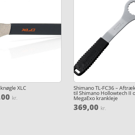
nknøgle XLC
Shimano TL-FC36 – Aftræ
til Shimano Hollowtech II 
,00
MegaExo krankleje
kr.
369,00
kr.