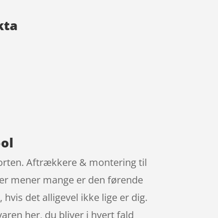
kta
ool
orten. Aftrækkere & montering til
tner mener mange er den førende
is det alligevel ikke lige er dig.
aren her, du bliver i hvert fald