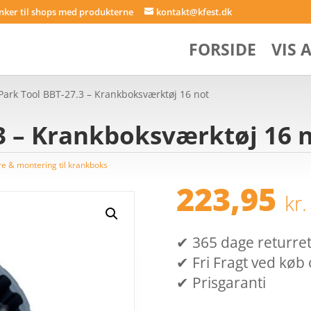
inker til shops med produkterne
kontakt@kfest.dk
FORSIDE
VIS 
Park Tool BBT-27.3 – Krankboksværktøj 16 not
3 – Krankboksværktøj 16 
e & montering til krankboks
223,95
kr.
✔ 365 dage returret (
✔ Fri Fragt ved køb 
✔ Prisgaranti