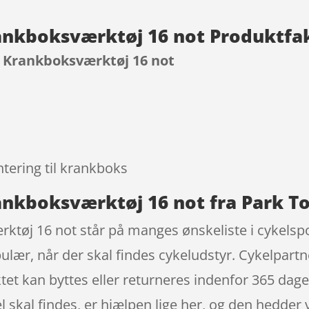
rankboksværktøj 16 not Produktfa
– Krankboksværktøj 16 not
9
tering til krankboks
ankboksværktøj 16 not fra Park T
ktøj 16 not står på manges ønskeliste i cykelsp
ulær, når der skal findes cykeludstyr. Cykelpar
 kan byttes eller returneres indenfor 365 dage, hv
el skal findes, er hjælpen lige her, og den hedder v