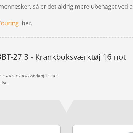
ennesker, så er det aldrig mere ubehaget ved at st
Touring
her.
BBT-27.3 - Krankboksværktøj 16 not
7.3 – Krankboksværktøj 16 not”
else.