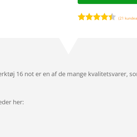
(
21
kundea
Bedømt
som
4.3
ud af 5
baseret
på
kundebedø
mmelser
ktøj 16 not er en af de mange kvalitetsvarer, s
leder her: