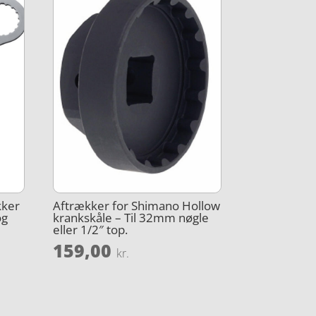
kker
Aftrækker for Shimano Hollow
og
krankskåle – Til 32mm nøgle
eller 1/2″ top.
159,00
kr.