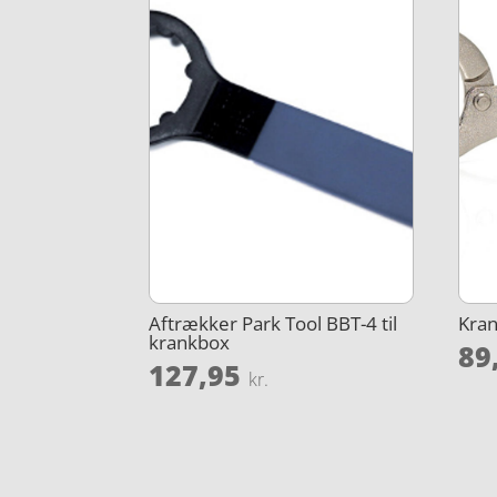
Aftrækker Park Tool BBT-4 til
Kra
krankbox
89
127,95
kr.