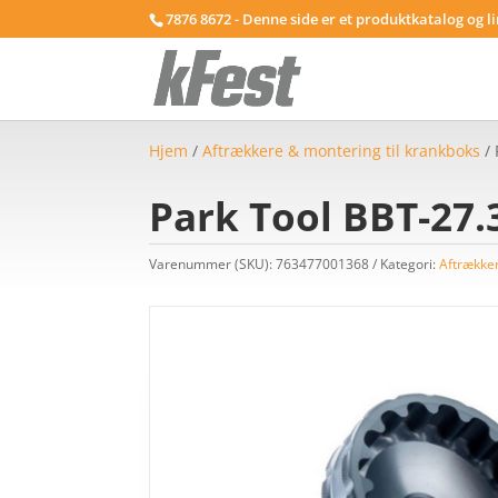
7876 8672 - Denne side er et produktkatalog og l
Hjem
/
Aftrækkere & montering til krankboks
/ 
Park Tool BBT-27.
Varenummer (SKU):
763477001368
Kategori:
Aftrækker