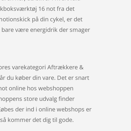
ankboksværktøj 16 not fra det
otionskick på din cykel, er det
s bare være energidrik der smager
 vores varekategori Aftrækkere &
r du køber din vare. Det er snart
 not online hos webshoppen
hoppens store udvalg finder
 Købes der ind i online webshops er
så kommer det dig til gode.