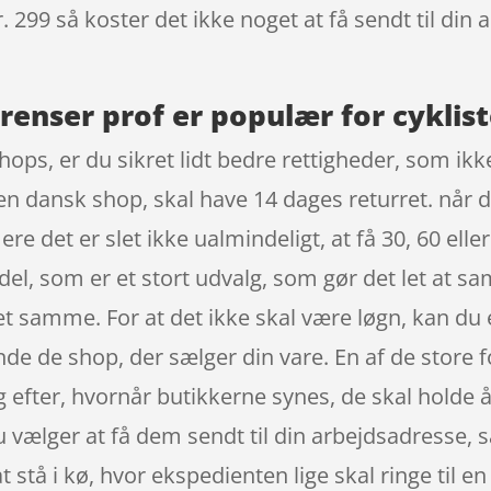
. 299 så koster det ikke noget at få sendt til din 
enser prof er populær for cyklist
ops, er du sikret lidt bedre rettigheder, som ikk
en dansk shop, skal have 14 dages returret. når d
e det er slet ikke ualmindeligt, at få 30, 60 elle
del, som er et stort udvalg, som gør det let at 
et samme. For at det ikke skal være løgn, kan d
finde de shop, der sælger din vare. En af de store 
sig efter, hvornår butikkerne synes, de skal holde 
 vælger at få dem sendt til din arbejdsadresse, s
t stå i kø, hvor ekspedienten lige skal ringe til e