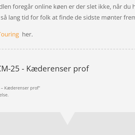
andlen foregår online køen er der slet ikke, når du
 så lang tid for folk at finde de sidste mønter fre
Touring
her.
CM-25 - Kæderenser prof
5 – Kæderenser prof”
else.