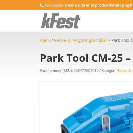
7876 8672 - Denne side er et produktkatalog og l
Hjem
/
Rense & rengøringsartikler
/ Park Tool
Park Tool CM-25 
Varenummer (SKU):
763477001917
Kategori:
Rense & r