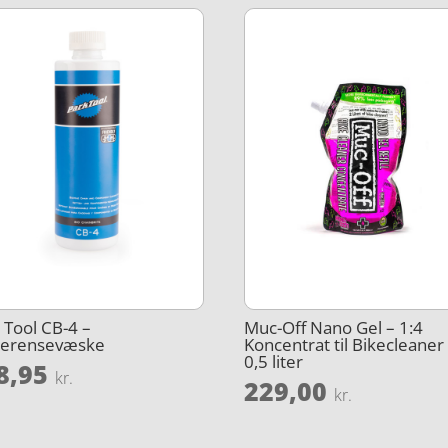
 Tool CB-4 –
Muc-Off Nano Gel – 1:4
erensevæske
Koncentrat til Bikecleaner
0,5 liter
8,95
kr.
229,00
kr.