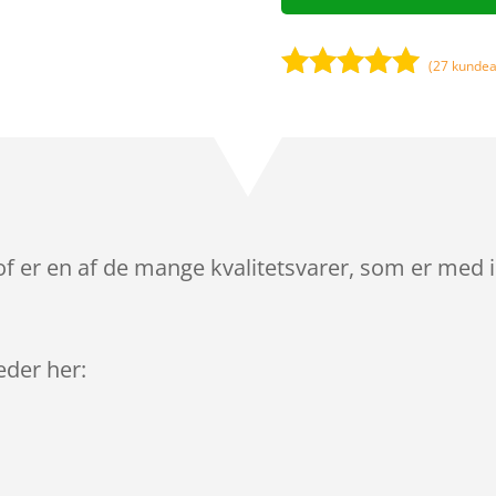
(
27
kundea
Bedømt
som
4.9
ud af 5
baseret på
kundebedøm
melser
 er en af de mange kvalitetsvarer, som er med i
leder her: