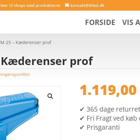
inker til shops med produkterne
kontakt@kfest.dk
FORSIDE
VIS 
 CM-25 – Kæderenser prof
– Kæderenser prof
engøringsartikler
1.119,0
✔ 365 dage returret (
✔ Fri Fragt ved køb 
✔ Prisgaranti