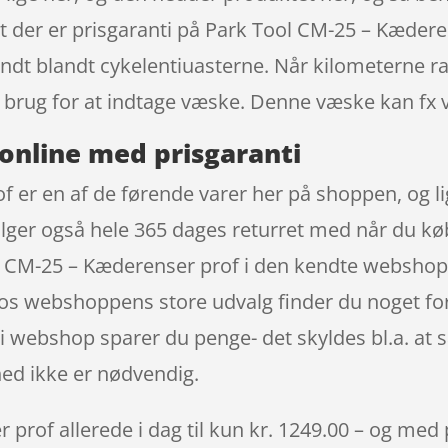
 der er prisgaranti på Park Tool CM-25 – Kædere
ndt blandt cykelentiuasterne. Når kilometerne ra
, brug for at indtage væske. Denne væske kan fx
online med prisgaranti
 er en af de førende varer her på shoppen, og l
ølger også hele 365 dages returret med når du kø
 CM-25 – Kæderenser prof i den kendte webshop 
. Hos webshoppens store udvalg finder du noget fo
s i webshop sparer du penge- det skyldes bl.a. a
ed ikke er nødvendig.
rof allerede i dag til kun kr. 1249.00 – og med p