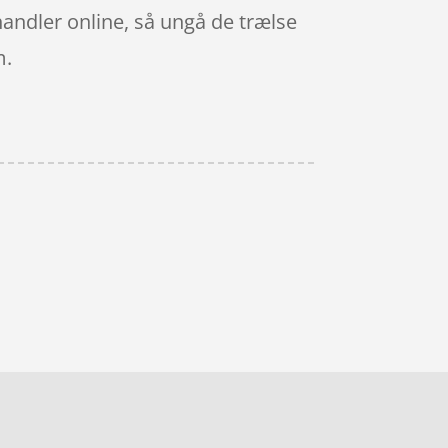
 handler online, så ungå de trælse
m.