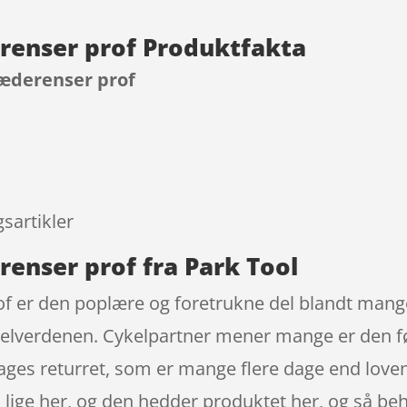
renser prof Produktfakta
Kæderenser prof
9
sartikler
renser prof fra Park Tool
f er den poplære og foretrukne del blandt mange
ykelverdenen. Cykelpartner mener mange er den 
ages returret, som er mange flere dage end loven
pen lige her, og den hedder produktet her, og så b