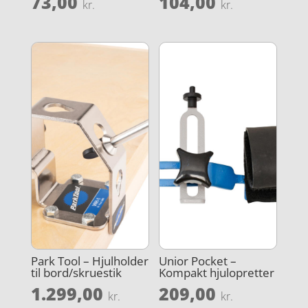
73,00
104,00
kr.
kr.
Park Tool – Hjulholder
Unior Pocket –
til bord/skruestik
Kompakt hjulopretter
1.299,00
209,00
kr.
kr.