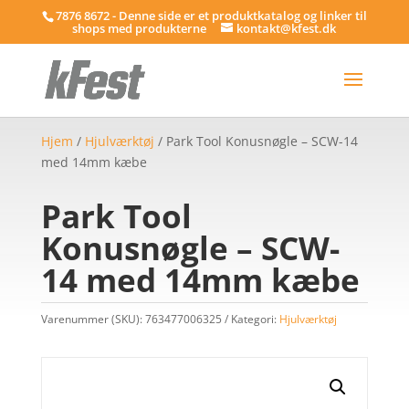
7876 8672 - Denne side er et produktkatalog og linker til
shops med produkterne
kontakt@kfest.dk
Hjem
/
Hjulværktøj
/ Park Tool Konusnøgle – SCW-14
med 14mm kæbe
Park Tool
Konusnøgle – SCW-
14 med 14mm kæbe
Varenummer (SKU):
763477006325
Kategori:
Hjulværktøj