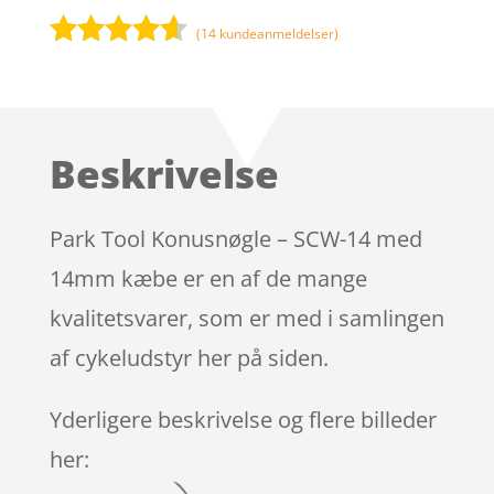
(
14
kundeanmeldelser)
Bedømt
som
4.5
ud af 5
baseret
Beskrivelse
på
kundebedø
mmelser
Park Tool Konusnøgle – SCW-14 med
14mm kæbe er en af de mange
kvalitetsvarer, som er med i samlingen
af cykeludstyr her på siden.
Yderligere beskrivelse og flere billeder
her: