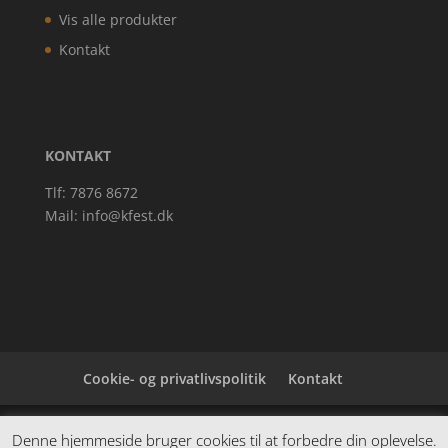
Vis alle produkter
Kontakt
KONTAKT
Tlf: 7876 8672
Mail:
info@kfest.dk
Cookie- og privatlivspolitik
Kontakt
Denne hjemmeside samler et bredt udvalg af
Denne hjemmeside bruger cookies til at forbedre din oplevelse.