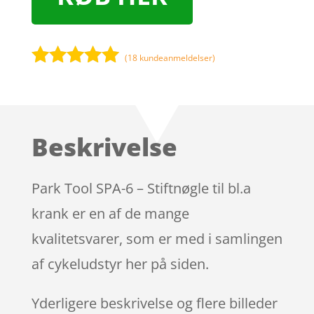
(
18
kundeanmeldelser)
Bedømt
som
5
ud
af 5
baseret på
Beskrivelse
kundebedøm
melser
Park Tool SPA-6 – Stiftnøgle til bl.a
krank er en af de mange
kvalitetsvarer, som er med i samlingen
af cykeludstyr her på siden.
Yderligere beskrivelse og flere billeder