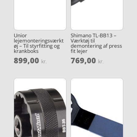
Unior
Shimano TL-BB13 –
lejemonteringsværkt
Værktøj til
øj – Til styrfitting og
demontering af press
krankboks
fit lejer
899,00
769,00
kr.
kr.