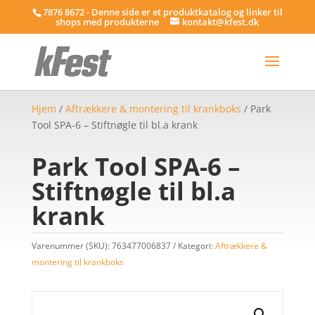
7876 8672 - Denne side er et produktkatalog og linker til
shops med produkterne
kontakt@kfest.dk
Hjem
/
Aftrækkere & montering til krankboks
/ Park
Tool SPA-6 – Stiftnøgle til bl.a krank
Park Tool SPA-6 –
Stiftnøgle til bl.a
krank
Varenummer (SKU):
763477006837
Kategori:
Aftrækkere &
montering til krankboks