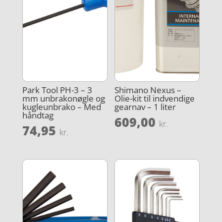
Park Tool PH-3 – 3
Shimano Nexus –
mm unbrakonøgle og
Olie-kit til indvendige
kugleunbrako – Med
gearnav – 1 liter
håndtag
609,00
kr.
74,95
kr.