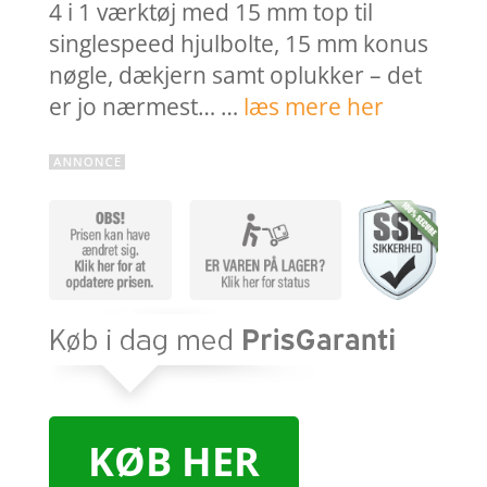
4 i 1 værktøj med 15 mm top til
singlespeed hjulbolte, 15 mm konus
nøgle, dækjern samt oplukker – det
er jo nærmest… …
læs mere her
KØB HER