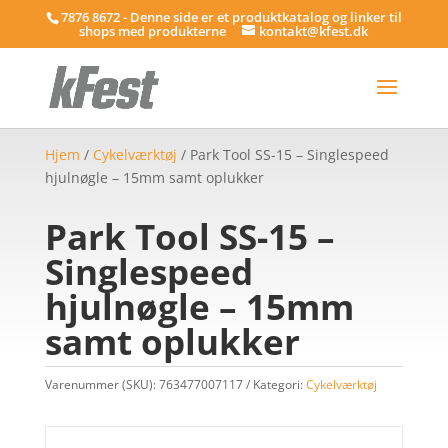
7876 8672 - Denne side er et produktkatalog og linker til
shops med produkterne
kontakt@kfest.dk
Hjem
/
Cykelværktøj
/ Park Tool SS-15 – Singlespeed
hjulnøgle – 15mm samt oplukker
Park Tool SS-15 –
Singlespeed
hjulnøgle – 15mm
samt oplukker
Varenummer (SKU):
763477007117
Kategori:
Cykelværktøj