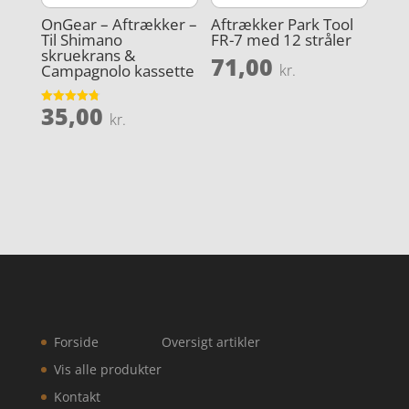
OnGear – Aftrækker –
Aftrækker Park Tool
Til Shimano
FR-7 med 12 stråler
skruekrans &
71,00
Campagnolo kassette
kr.
35,00
Vurderet
kr.
4.8
ud af 5
Forside
Oversigt artikler
Vis alle produkter
Kontakt