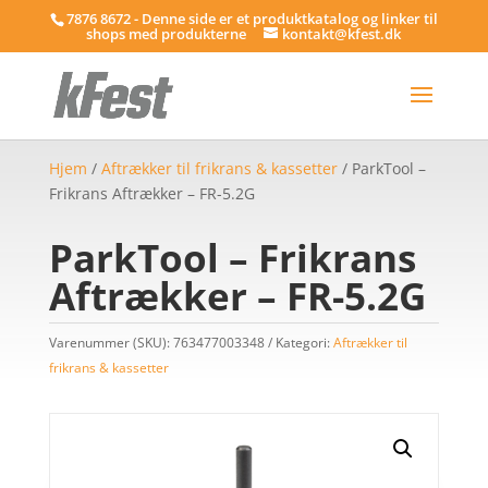
7876 8672 - Denne side er et produktkatalog og linker til
shops med produkterne
kontakt@kfest.dk
Hjem
/
Aftrækker til frikrans & kassetter
/ ParkTool –
Frikrans Aftrækker – FR-5.2G
ParkTool – Frikrans
Aftrækker – FR-5.2G
Varenummer (SKU):
763477003348
Kategori:
Aftrækker til
frikrans & kassetter