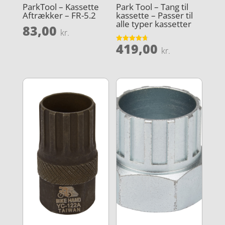
ParkTool – Kassette
Park Tool – Tang til
Aftrækker – FR-5.2
kassette – Passer til
alle typer kassetter
83,00
kr.
419,00
Vurderet
kr.
4.7
ud af 5