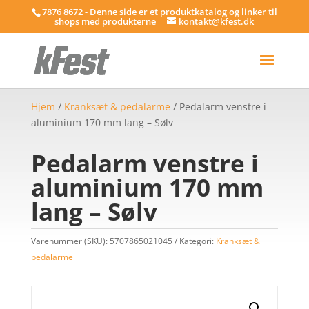
7876 8672 - Denne side er et produktkatalog og linker til
shops med produkterne
kontakt@kfest.dk
Hjem
/
Kranksæt & pedalarme
/ Pedalarm venstre i
aluminium 170 mm lang – Sølv
Pedalarm venstre i
aluminium 170 mm
lang – Sølv
Varenummer (SKU):
5707865021045
Kategori:
Kranksæt &
pedalarme