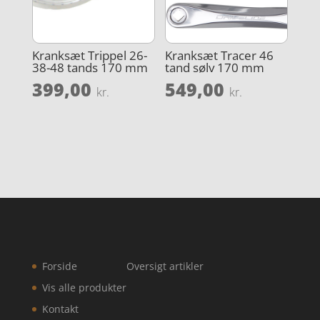
Kranksæt Trippel 26-
Kranksæt Tracer 46
38-48 tands 170 mm
tand sølv 170 mm
399,00
549,00
kr.
kr.
Forside
Oversigt artikler
Vis alle produkter
Kontakt