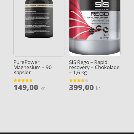
PurePower
SIS Rego – Rapid
Magnesium – 90
recovery – Chokolade
Kapsler
– 1,6 kg
149,00
399,00
Vurderet
Vurderet
kr.
kr.
4.9
4
ud af 5
ud af 5