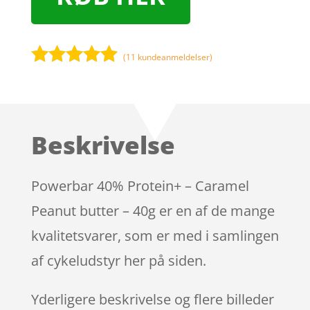
(
11
kundeanmeldelser)
Bedømt
som
4.8
ud af 5
baseret på
Beskrivelse
kundebedø
mmelser
Powerbar 40% Protein+ – Caramel
Peanut butter – 40g er en af de mange
kvalitetsvarer, som er med i samlingen
af cykeludstyr her på siden.
Yderligere beskrivelse og flere billeder