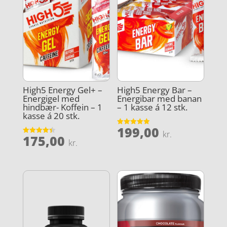
High5 Energy Gel+ –
High5 Energy Bar –
Energigel med
Energibar med banan
hindbær- Koffein – 1
– 1 kasse á 12 stk.
kasse á 20 stk.
199,00
Vurderet
kr.
175,00
4.9
Vurderet
kr.
ud af 5
4.4
ud af 5