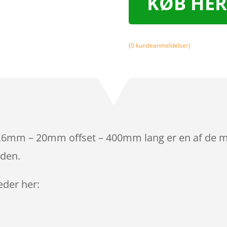
KØB HER
(
0
kundeanmeldelser)
,6mm – 20mm offset – 400mm lang er en af de ma
iden.
leder her: