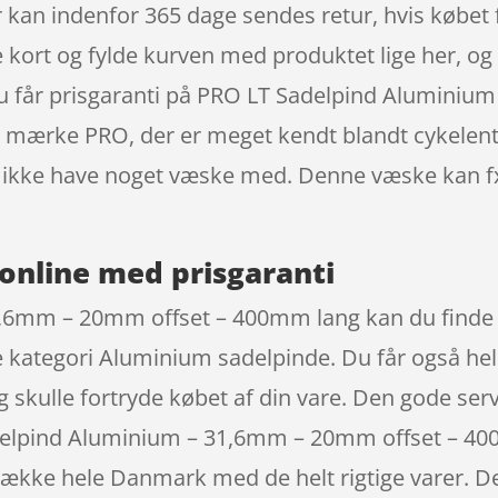
kan indenfor 365 dage sendes retur, hvis købet f
re kort og fylde kurven med produktet lige her, o
du får prisgaranti på PRO LT Sadelpind Aluminiu
mærke PRO, der er meget kendt blandt cykelentiu
g ikke have noget væske med. Denne væske kan fx 
online med prisgaranti
1,6mm – 20mm offset – 400mm lang kan du find
 kategori Aluminium sadelpinde. Du får også hel
g skulle fortryde købet af din vare. Den gode serv
elpind Aluminium – 31,6mm – 20mm offset – 4
 dække hele Danmark med de helt rigtige varer. D