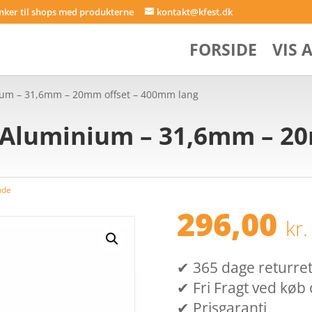
inker til shops med produkterne
kontakt@kfest.dk
FORSIDE
VIS 
ium – 31,6mm – 20mm offset – 400mm lang
 Aluminium – 31,6mm – 20
nde
296,00
kr.
✔ 365 dage returret (
✔ Fri Fragt ved køb 
✔ Prisgaranti