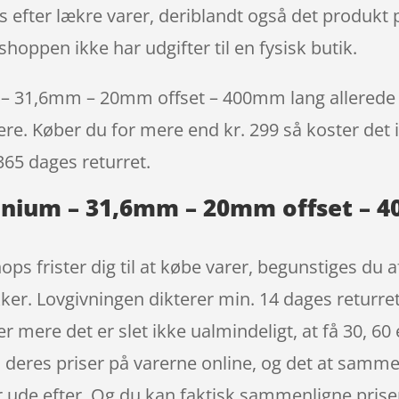
s efter lækre varer, deriblandt også det produkt
hoppen ikke har udgifter til en fysisk butik.
 31,6mm – 20mm offset – 400mm lang allerede i 
igere. Køber du for mere end kr. 299 så koster det i
365 dages returret.
inium – 31,6mm – 20mm offset – 
ops frister dig til at købe varer, begunstiges du 
kker. Lovgivningen dikterer min. 14 dages returret
mere det er slet ikke ualmindeligt, at få 30, 60 e
 deres priser på varerne online, og det at sammenl
r ude efter. Og du kan faktisk sammenligne prise