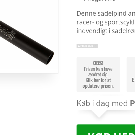
Denne sadelpind anb
racer- og sportscyk
indvendigt i sadelr