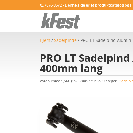
7876 8672 - Denne side er et produktkatalog og l
Hjem
/
Sadelpinde
/ PRO LT Sadelpind Alumin
PRO LT Sadelpind
400mm lang
Varenummer (SKU):
8717009339636
Kategori:
Sadelpi