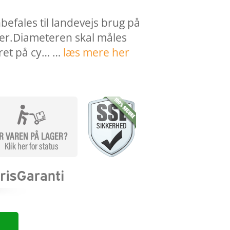
efales til landevejs brug på
ler.Diameteren skal måles
øret på cy… …
læs mere her