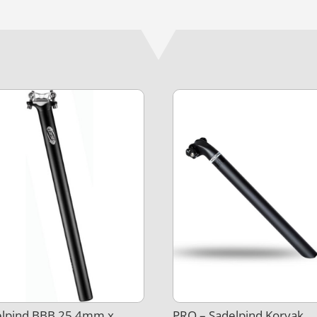
elpind BBB 25,4mm x
PRO – Sadelpind Koryak