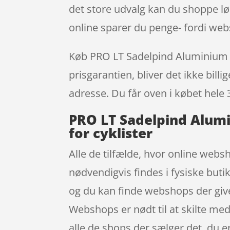
det store udvalg kan du shoppe lø
online sparer du penge- fordi webs
Køb PRO LT Sadelpind Aluminium –
prisgarantien, bliver det ikke bill
adresse. Du får oven i købet hele 
PRO LT Sadelpind Alum
for cyklister
Alle de tilfælde, hvor online websh
nødvendigvis findes i fysiske buti
og du kan finde webshops der giver 
Webshops er nødt til at skilte med
alle de shops der sælger det, du e