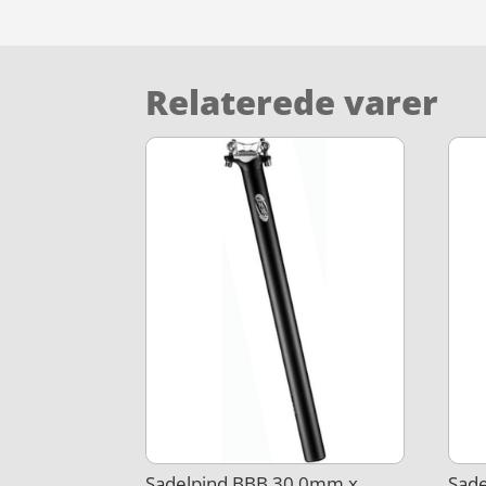
Relaterede varer
Sadelpind BBB 30,0mm x
Sad