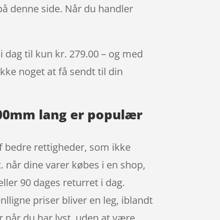
 på denne side. Når du handler
dag til kun kr. 279.00 – og med
kke noget at få sendt til din
400mm lang er populær
af bedre rettigheder, som ikke
. når dine varer købes i en shop,
ller 90 dages returret i dag.
ligne priser bliver en leg, iblandt
r når du har lyst, uden at være