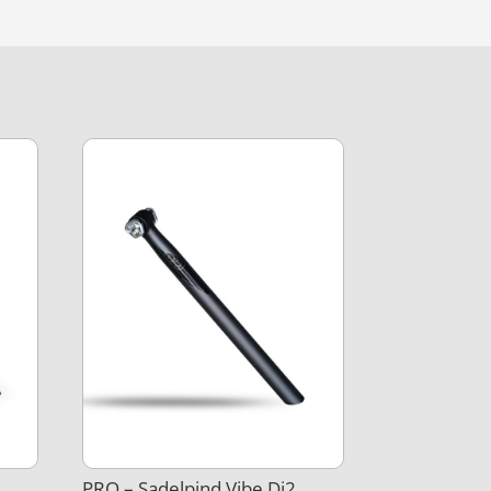
PRO – Sadelpind Vibe Di2