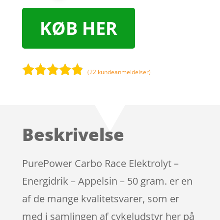
KØB HER
(
22
kundeanmeldelser)
Bedømt
som
4.7
ud af 5
baseret på
Beskrivelse
kundebedø
mmelser
PurePower Carbo Race Elektrolyt –
Energidrik – Appelsin – 50 gram. er en
af de mange kvalitetsvarer, som er
med i samlingen af cykeludstyr her på