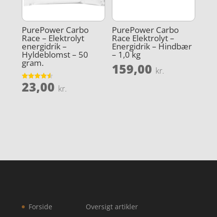
PurePower Carbo
PurePower Carbo
Race – Elektrolyt
Race Elektrolyt –
energidrik –
Energidrik – Hindbær
Hyldeblomst – 50
– 1,0 kg
gram.
159,00
kr.
23,00
Vurderet
kr.
4.6
ud af 5
Forside
Oversigt artikler