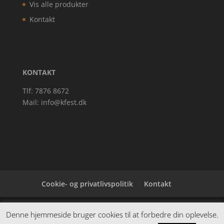
Vis alle produkter
Kontakt
KONTAKT
Tlf: 7876 8672
Mail:
info@kfest.dk
Cookie- og privatlivspolitik
Kontakt
Denne hjemmeside samler et bredt udvalg af
Denne hjemmeside bruger cookies til at forbedre din oplevelse.
spændende varer. Siden er et affiiliatesite, og nogle