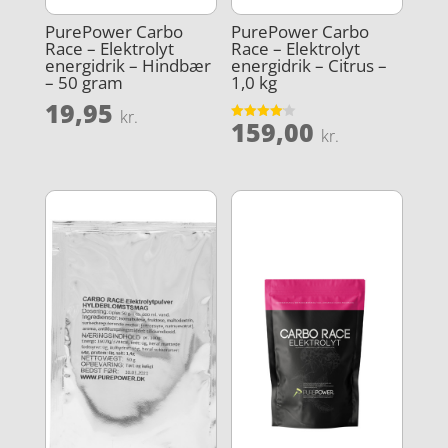
PurePower Carbo
PurePower Carbo
Race – Elektrolyt
Race – Elektrolyt
energidrik – Hindbær
energidrik – Citrus –
– 50 gram
1,0 kg
19,95
kr.
159,00
Vurderet
kr.
4.1
ud af 5