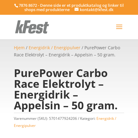
7876 8672 - Denne side er et produktkatalog og linker til
shops med produkterne
kontakt@kfest.dk
Hjem
/
Energidrik / Energipulver
/ PurePower Carbo
Race Elektrolyt – Energidrik – Appelsin – 50 gram.
PurePower Carbo
Race Elektrolyt –
Energidrik –
Appelsin – 50 gram.
Varenummer (SKU):
5701477924206
Kategori:
Energidrik /
Energipulver