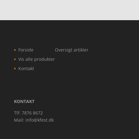
Forside
Oversigt artikler
Vis alle produkter
Kontakt
KONTAKT
Tlf: 7876 8672
Mail:
info@kfest.dk