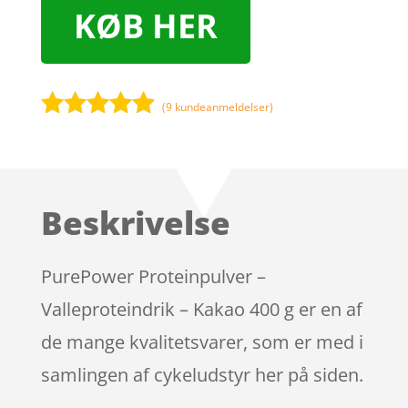
KØB HER
(
9
kundeanmeldelser)
Bedømt
som
4.8
ud af 5
baseret på
Beskrivelse
kundebedø
mmelser
PurePower Proteinpulver –
Valleproteindrik – Kakao 400 g er en af
de mange kvalitetsvarer, som er med i
samlingen af cykeludstyr her på siden.