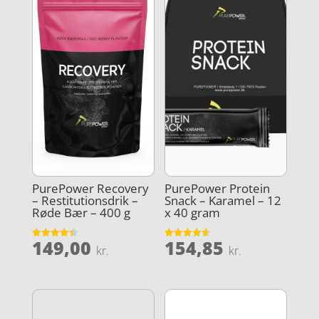
PurePower Recovery
PurePower Protein
– Restitutionsdrik –
Snack – Karamel – 12
Røde Bær – 400 g
x 40 gram
149,00
154,85
Vurderet
Vurderet
kr.
kr.
4.4
4.6
ud af 5
ud af 5