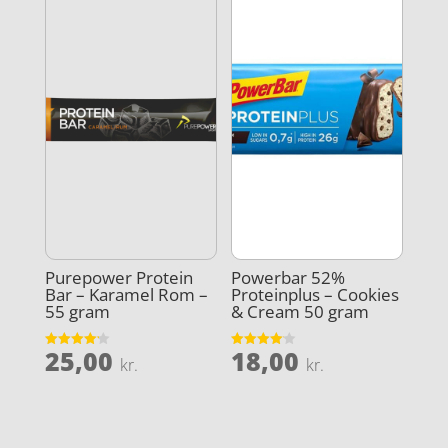
Purepower Protein
Powerbar 52%
Bar – Karamel Rom –
Proteinplus – Cookies
55 gram
& Cream 50 gram
25,00
18,00
Vurderet
Vurderet
kr.
kr.
4.2
4.1
ud af 5
ud af 5