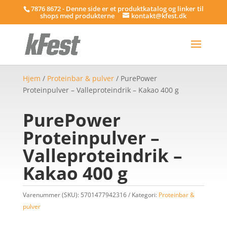
7876 8672 - Denne side er et produktkatalog og linker til
shops med produkterne
kontakt@kfest.dk
Hjem
/
Proteinbar & pulver
/ PurePower
Proteinpulver – Valleproteindrik – Kakao 400 g
PurePower
Proteinpulver –
Valleproteindrik –
Kakao 400 g
Varenummer (SKU):
5701477942316
Kategori:
Proteinbar &
pulver