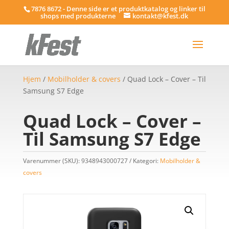
7876 8672 - Denne side er et produktkatalog og linker til
shops med produkterne
kontakt@kfest.dk
Hjem
/
Mobilholder & covers
/ Quad Lock – Cover – Til
Samsung S7 Edge
Quad Lock – Cover –
Til Samsung S7 Edge
Varenummer (SKU):
9348943000727
Kategori:
Mobilholder &
covers