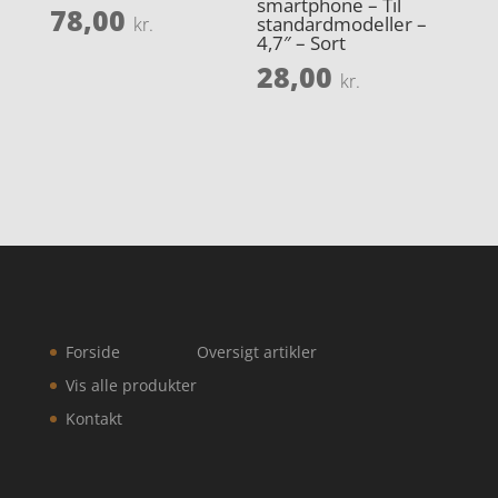
smartphone – Til
78,00
standardmodeller –
kr.
4,7″ – Sort
28,00
kr.
Forside
Oversigt artikler
Vis alle produkter
Kontakt