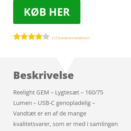
KØB HER
(
12
kundeanmeldelser)
Bedømt
som
3.9
ud af 5
baseret
Beskrivelse
på
kundebed
ømmels
Reelight GEM – Lygtesæt – 160/75
er
Lumen – USB-C genopladelig –
Vandtæt er en af de mange
kvalitetsvarer, som er med i samlingen