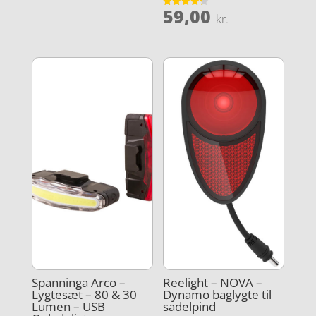
59,00
Vurderet
kr.
4.3
ud af 5
Spanninga Arco –
Reelight – NOVA –
Lygtesæt – 80 & 30
Dynamo baglygte til
Lumen – USB
sadelpind