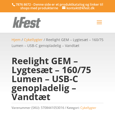
7876 8672 - Denne side er et produktkatalog og linker til
shops med produkterne
kontakt@kfest.dk
Hjem
/
Cykellygter
/ Reelight GEM – Lygtesæt – 160/75
Lumen – USB-C genopladelig – Vandtæt
Reelight GEM –
Lygtesæt – 160/75
Lumen – USB-C
genopladelig –
Vandtæt
Varenummer (SKU):
5708441053016
Kategori:
Cykellygter