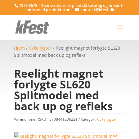
7876 8672 - Denne side er et produktkatalog og linker til
shops med produkterne
kontakt@kfest.dk
Hjem
/
Cykellygter
/ Reelight magnet forlygte SL620
Splitmodel med back up og refleks
Reelight magnet
forlygte SL620
Splitmodel med
back up og refleks
Varenummer (SKU):
5708441206221
Kategori:
Cykellygter