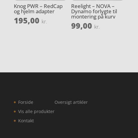
Knog PWR – RedCap
Reelight – NOVA –
og hjelm adapter
Dynamo forlygte til
montering på kurv
195,00
kr.
99,00
kr.
Forside
Oversigt artikler
Vis alle produkter
Kontakt