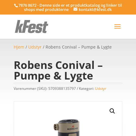
7876 8672 - Denne side er et produktkatalog og linker til
shops med produkterne
kontakt@kfest.dk
Hjem
/
Udstyr
/ Robens Conival – Pumpe & Lygte
Robens Conival –
Pumpe & Lygte
Varenummer (SKU):
5709388135797
Kategori:
Udstyr