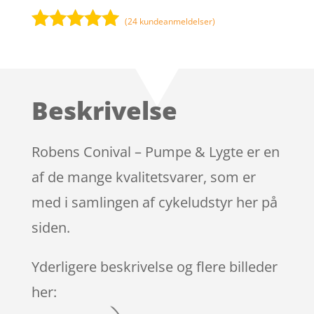
(
24
kundeanmeldelser)
Bedømt
som
4.9
ud af 5
baseret på
Beskrivelse
kundebedøm
melser
Robens Conival – Pumpe & Lygte er en
af de mange kvalitetsvarer, som er
med i samlingen af cykeludstyr her på
siden.
Yderligere beskrivelse og flere billeder
her: