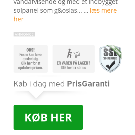
vandafvisende og med et indbygget
solpanel som g&oslas… …
læs mere
her
KØB HER