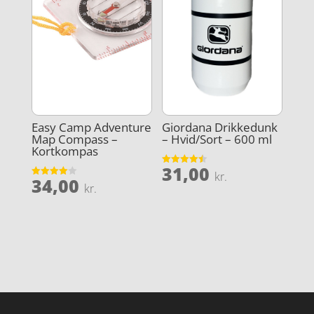
Easy Camp Adventure
Giordana Drikkedunk
Map Compass –
– Hvid/Sort – 600 ml
Kortkompas
31,00
Vurderet
kr.
34,00
4.5
Vurderet
kr.
ud af 5
4
ud af 5