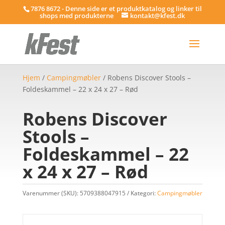
7876 8672 - Denne side er et produktkatalog og linker til
shops med produkterne
kontakt@kfest.dk
Hjem
/
Campingmøbler
/ Robens Discover Stools –
Foldeskammel – 22 x 24 x 27 – Rød
Robens Discover
Stools –
Foldeskammel – 22
x 24 x 27 – Rød
Varenummer (SKU):
5709388047915
Kategori:
Campingmøbler