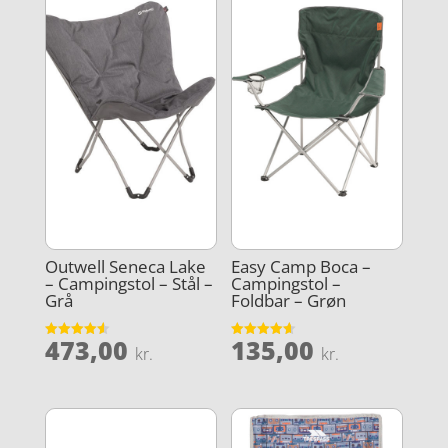
Outwell Seneca Lake
Easy Camp Boca –
– Campingstol – Stål –
Campingstol –
Grå
Foldbar – Grøn
473,00
135,00
Vurderet
Vurderet
kr.
kr.
4.6
4.6
ud af 5
ud af 5