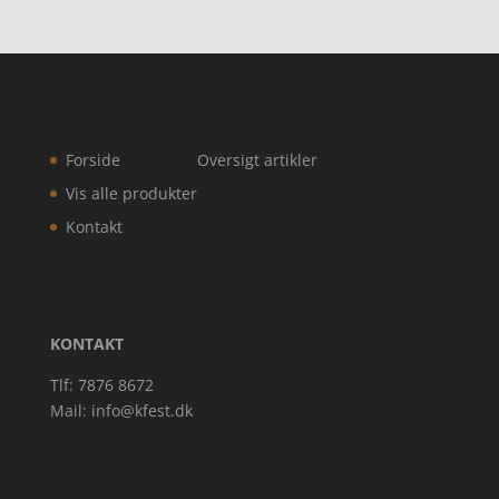
Forside
Oversigt artikler
Vis alle produkter
Kontakt
KONTAKT
Tlf: 7876 8672
Mail:
info@kfest.dk