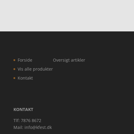
Forside
Oversigt artikler
Vis alle produkter
Kontakt
KONTAKT
Tlf: 7876 8672
Mail:
info@kfest.dk