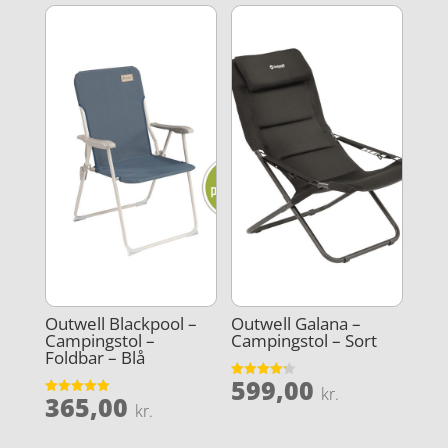
Outwell Blackpool –
Outwell Galana –
Campingstol –
Campingstol – Sort
Foldbar – Blå
599,00
Vurderet
kr.
365,00
4.2
Vurderet
kr.
ud af 5
5
ud af 5