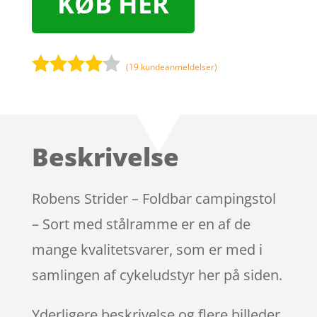
KØB HER
(
19
kundeanmeldelser)
Bedømt
som
4
ud af 5
baseret
Beskrivelse
på
kundebed
ømmels
Robens Strider – Foldbar campingstol
er
– Sort med stålramme er en af de
mange kvalitetsvarer, som er med i
samlingen af cykeludstyr her på siden.
Yderligere beskrivelse og flere billeder