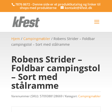
7876 8672 - Denne side er et produktkatalog og linker til
shops med produkterne
kontakt@kfest.dk
Hjem
/
Campingmøbler
/ Robens Strider – Foldbar
campingstol – Sort med stålramme
Robens Strider –
Foldbar campingstol
– Sort med
stålramme
Varenummer (SKU):
5709388128669
Kategori:
Campingmøbler