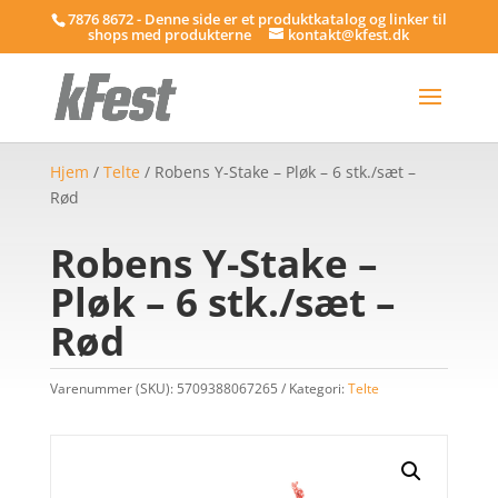
7876 8672 - Denne side er et produktkatalog og linker til
shops med produkterne
kontakt@kfest.dk
Hjem
/
Telte
/ Robens Y-Stake – Pløk – 6 stk./sæt –
Rød
Robens Y-Stake –
Pløk – 6 stk./sæt –
Rød
Varenummer (SKU):
5709388067265
Kategori:
Telte