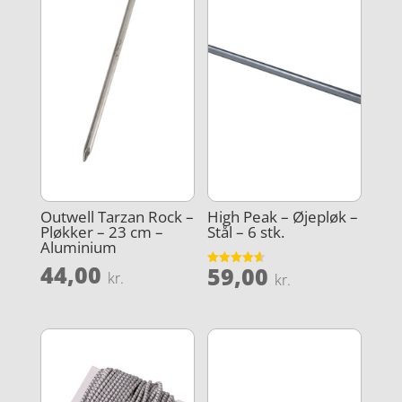
Outwell Tarzan Rock –
High Peak – Øjepløk –
Pløkker – 23 cm –
Stål – 6 stk.
Aluminium
44,00
59,00
Vurderet
kr.
kr.
4.6
ud af 5