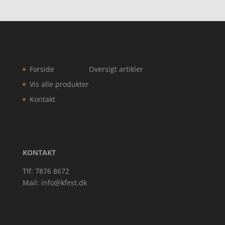
Forside
Oversigt artikler
Vis alle produkter
Kontakt
KONTAKT
Tlf: 7876 8672
Mail:
info@kfest.dk