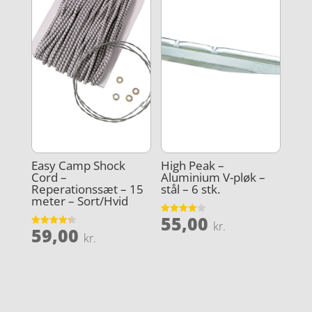
Easy Camp Shock
High Peak –
Cord –
Aluminium V-pløk –
Reperationssæt – 15
stål – 6 stk.
meter – Sort/Hvid
55,00
Vurderet
kr.
59,00
4
Vurderet
kr.
ud af 5
4.3
ud af 5