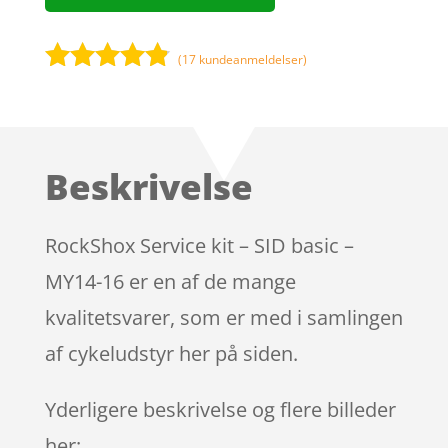
(
17
kundeanmeldelser)
Bedømt
som
4.7
ud af 5
baseret på
Beskrivelse
kundebedø
mmelser
RockShox Service kit – SID basic –
MY14-16 er en af de mange
kvalitetsvarer, som er med i samlingen
af cykeludstyr her på siden.
Yderligere beskrivelse og flere billeder
her: