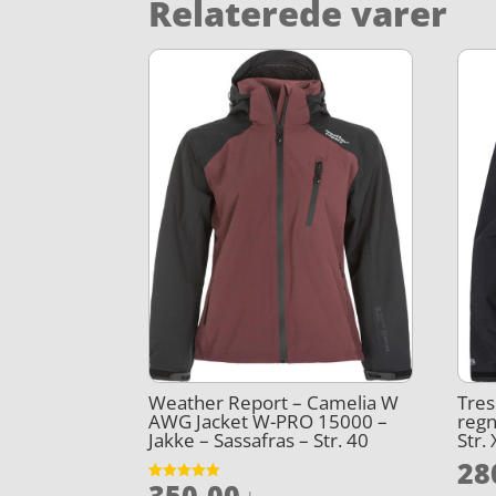
Relaterede varer
Weather Report – Camelia W
Tre
AWG Jacket W-PRO 15000 –
regn
Jakke – Sassafras – Str. 40
Str.
28
350,00
Vurderet