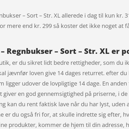
kser – Sort – Str. XL allerede i dag til kun kr. 
 for mere end kr. 299 så koster det ikke noget at f
 Regnbukser – Sort – Str. XL er p
ik, er du sikret lidt bedre rettigheder, som du ik
l jævnfør loven give 14 dages returret. efter du 
 ligger udover de lovpligtige 14 dage. En anden f
 det giver en god gennemsigtighed på priserne, i 
kan du rent faktisk lave når du har lyst, uden 
 er du også fri for, at skulle indrette sig efter, 
ine produkter, kommer de hjem til din adresse, hv