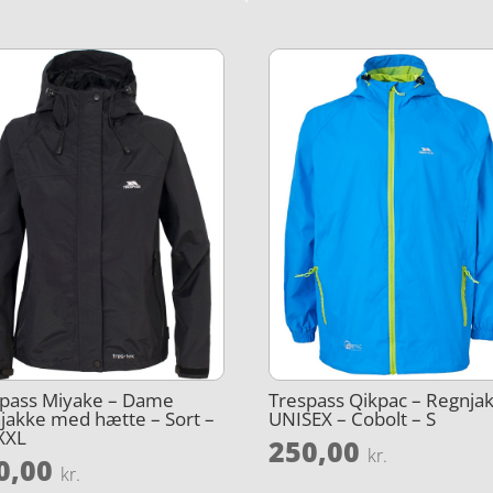
spass Miyake – Dame
Trespass Qikpac – Regnja
jakke med hætte – Sort –
UNISEX – Cobolt – S
 XXL
250,00
kr.
0,00
kr.