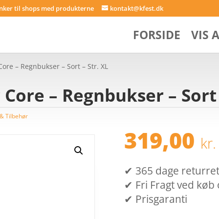
inker til shops med produkterne
kontakt@kfest.dk
FORSIDE
VIS 
ore – Regnbukser – Sort – Str. XL
Core – Regnbukser – Sort 
 & Tilbehør
319,00
kr.
✔ 365 dage returret (
✔ Fri Fragt ved køb 
✔ Prisgaranti