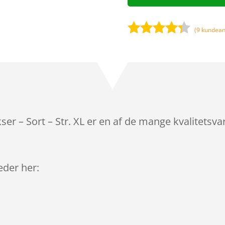
(
9
kundean
Bedømt
som
4.2
ud af 5
baseret
på
kundebedø
mmelser
r – Sort – Str. XL er en af de mange kvalitetsva
leder her: