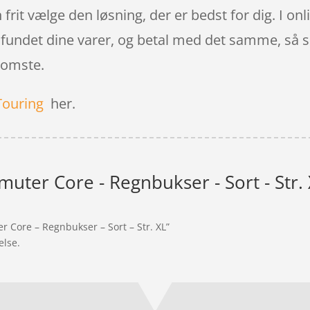
n frit vælge den løsning, der er bedst for dig. I 
r fundet dine varer, og betal med det samme, så s
somste.
Touring
her.
uter Core - Regnbukser - Sort - Str.
r Core – Regnbukser – Sort – Str. XL”
else.