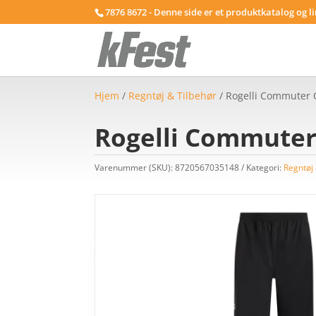
7876 8672 - Denne side er et produktkatalog og l
Hjem
/
Regntøj & Tilbehør
/ Rogelli Commuter C
Rogelli Commuter 
Varenummer (SKU):
8720567035148
Kategori:
Regntøj