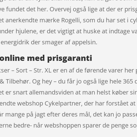
ve fundet det her. Overvej også lige at der er pr
 det anerkendte mærke Rogelli, som du har set i c
nder hjulene, er det vigtigt at huske at indtage
 energidrik der smager af appelsin.
online med prisgaranti
 – Sort – Str. XL er en af de førende varer her 
 Tilbehør. Og hey – du får jo også lige hele 365 d
 Det er snart allemandsviden at man helst køber s
kendte webshop Cykelpartner, der har forstået at 
 mange på jagt efter deres mål, det kan jo pas
iserne bedre- når webshoppen sparer de penge so