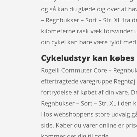
og så kan du glæde dig over at ha
– Regnbukser – Sort – Str. XL fra
kilometerne rask væk forsvinder u
din cykel kan bare være fyldt med
Cykeludstyr kan købes 
Rogelli Commuter Core – Regnbukser
eftertragtede varegruppe Regntøj &
fortrydelse af købet af din vare.
Regnbukser – Sort – Str. XL i den 
Hos webshoppens store udvalg går
side. Køber du varer online er pr
kommer det dig til gode.