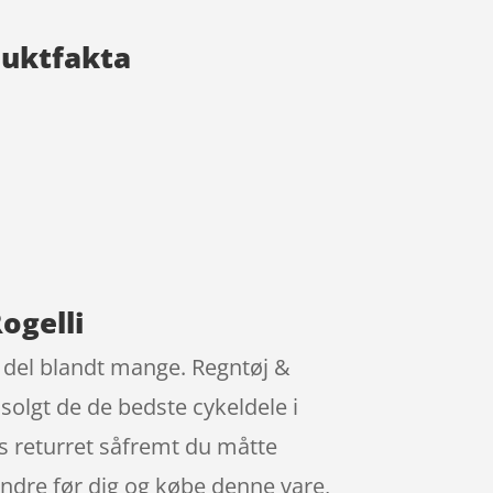
duktfakta
ogelli
 del blandt mange. Regntøj &
 solgt de de bedste cykeldele i
s returret såfremt du måtte
 andre før dig og købe denne vare,