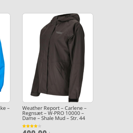
kke –
Weather Report – Carlene –
Regnsæt – W-PRO 10000 –
Dame – Shale Mud – Str. 44
400,00
Vurderet