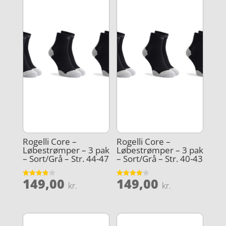
Rogelli Core –
Rogelli Core –
Løbestrømper – 3 pak
Løbestrømper – 3 pak
– Sort/Grå – Str. 44-47
– Sort/Grå – Str. 40-43
149,00
149,00
Vurderet
Vurderet
kr.
kr.
3.9
4
ud af 5
ud af 5