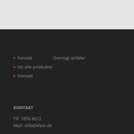
Forside
Oversigt artikler
Vis alle produkter
Kontakt
KONTAKT
Tlf: 7876 8672
Mail:
info@kfest.dk