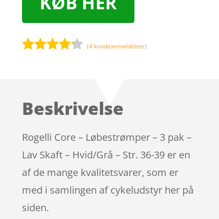
KØB HER
(
4
kundeanmeldelser)
Bedømt
som
4.1
ud af 5
baseret
Beskrivelse
på
kundebedø
mmelser
Rogelli Core – Løbestrømper – 3 pak –
Lav Skaft – Hvid/Grå – Str. 36-39 er en
af de mange kvalitetsvarer, som er
med i samlingen af cykeludstyr her på
siden.