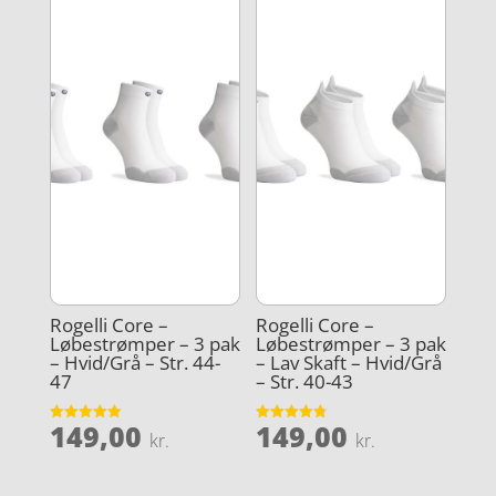
Rogelli Core –
Rogelli Core –
Løbestrømper – 3 pak
Løbestrømper – 3 pak
– Hvid/Grå – Str. 44-
– Lav Skaft – Hvid/Grå
47
– Str. 40-43
149,00
149,00
Vurderet
Vurderet
kr.
kr.
5
4.8
ud af 5
ud af 5