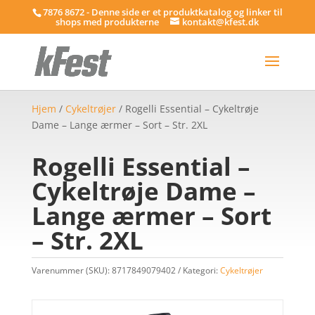
7876 8672 - Denne side er et produktkatalog og linker til
shops med produkterne
kontakt@kfest.dk
Hjem
/
Cykeltrøjer
/ Rogelli Essential – Cykeltrøje
Dame – Lange ærmer – Sort – Str. 2XL
Rogelli Essential –
Cykeltrøje Dame –
Lange ærmer – Sort
– Str. 2XL
Varenummer (SKU):
8717849079402
Kategori:
Cykeltrøjer