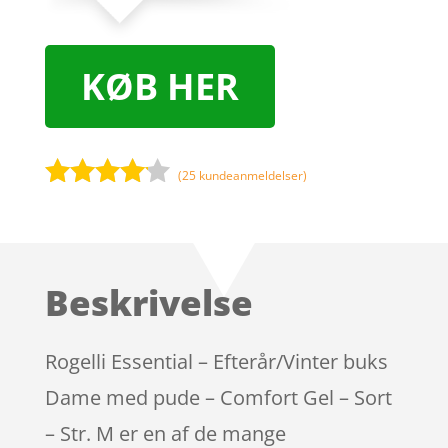
KØB HER
(
25
kundeanmeldelser)
Bedømt
som
4
ud af 5
baseret
Beskrivelse
på
kundebed
ømmels
Rogelli Essential – Efterår/Vinter buks
er
Dame med pude – Comfort Gel – Sort
– Str. M er en af de mange