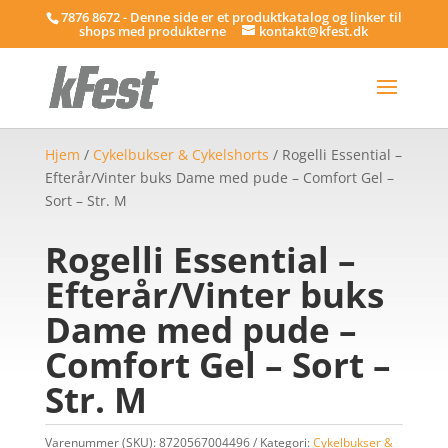
7876 8672 - Denne side er et produktkatalog og linker til
shops med produkterne
kontakt@kfest.dk
Hjem
/
Cykelbukser & Cykelshorts
/ Rogelli Essential –
Efterår/Vinter buks Dame med pude – Comfort Gel –
Sort – Str. M
Rogelli Essential –
Efterår/Vinter buks
Dame med pude –
Comfort Gel – Sort –
Str. M
Varenummer (SKU):
8720567004496
Kategori:
Cykelbukser &