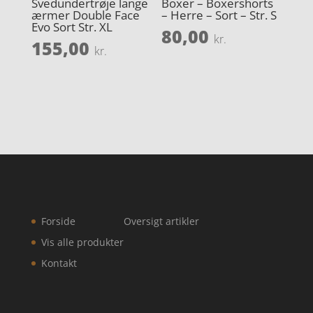
Svedundertrøje lange
Boxer – Boxershorts
ærmer Double Face
– Herre – Sort – Str. S
Evo Sort Str. XL
80,00
kr.
155,00
kr.
Forside
Oversigt artikler
Vis alle produkter
Kontakt