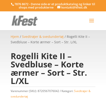
7876 8672 - Denne side er et produktkatalog og linker til
shops med produkterne
kontakt@kfest.dk
Hjem
/
Svedtrøjer & svedundertøj
/ Rogelli Kite II –
Svedbluse – Korte ærmer – Sort – Str. L/XL
Rogelli Kite II –
Svedbluse – Korte
ærmer – Sort – Str.
L/XL
Varenummer (SKU):
8720567076042
Kategori:
Svedtrøjer &
svedundertøj