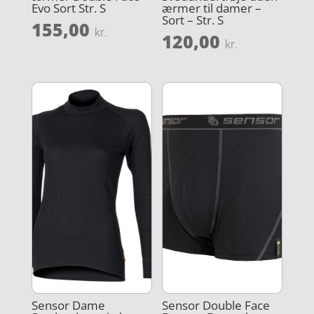
Evo Sort Str. S
ærmer til damer –
Sort – Str. S
155,00
kr.
120,00
kr.
Sensor Dame
Sensor Double Face