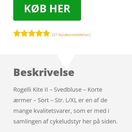
KØB HER
(
21
kundeanmeldelser)
Bedømt
som
4.8
ud af 5
baseret på
Beskrivelse
kundebedø
mmelser
Rogelli Kite II – Svedbluse – Korte
ærmer – Sort – Str. L/XL er en af de
mange kvalitetsvarer, som er med i
samlingen af cykeludstyr her på siden.